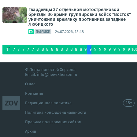
Гвардейцы 37 отдельной мотострелковой
бригады 36 армии группировки войск "Восток"
уничтожили времянку противника западнее
Любицкого
24.07.2026, 15:48
ПАБЛИКИ
...
1
75
76
77
78
79
80
81
82
83
84
85
86
87
88
89
90
91
92
93
94
95
96
97
98
99
10
© Лента новостей Херсона
Email:
info@newskherson.ru
О нас
Контакты
ZOV
18+
Редакционная политика
Политика конфиденциальности
Правила пользования сайтом
Архив