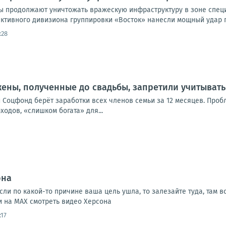
ы продолжают уничтожать вражескую инфраструктуру в зоне спе
активного дивизиона группировки «Восток» нанесли мощный удар п
:28
ены, полученные до свадьбы, запретили учитыват
Соцфонд берёт заработки всех членов семьи за 12 месяцев. Пробле
ходов, «слишком богата» для...
она
сли по какой-то причине ваша цель ушла, то залезайте туда, там в
и на МАХ смотреть видео Херсона
:17