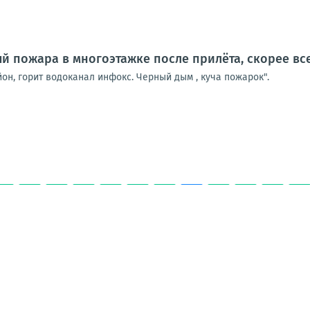
й пожара в многоэтажке после прилёта, скорее вс
он, горит водоканал инфокс. Черный дым , куча пожарок".
86
87
88
89
90
91
92
93
94
95
96
97
ЕНИЯ
ПАБЛИКИ
ФОТО
ЛОНГРИДЫ