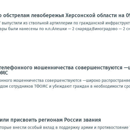
о обстрелам левобережья Херсонской области на 09
У выпустили из ствольной артиллерии по гражданской инфраструк
ары были нанесены по н.п.:Алешки — 2 снаряда;Виноградово — 2 сн
телефонного мошенничества совершенствуются —ш
ОМС
ного мошенничества совершенствуются —широко распространяет
идом сотрудников ТФОМС и убеждают граждан в необходимости сро
или присвоить регионам России звания
оторые внесли особый вклад в поддержку армии и противостояние