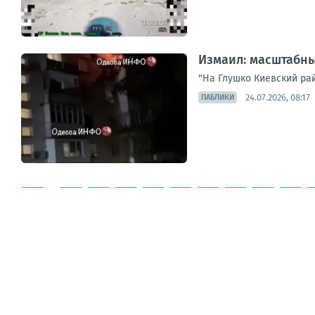
Измаил: масштабны
"На Глушко Киевский рай
24.07.2026, 08:17
ПАБЛИКИ
...
1
77
78
79
80
81
82
83
84
85
ЛЕНТА
ТОП
ОФИЦ.
ВИДЕО
СМИ
ВОЕНКОРЫ
МН