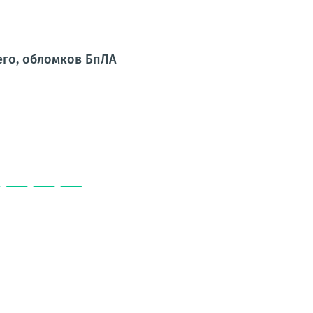
его, обломков БпЛА
98
99
100