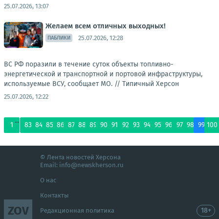
25.07.2026, 13:07
Желаем всем отличных выходных!
25.07.2026, 12:28
ПАБЛИКИ
ВС РФ поразили в течение суток объекты топливно-
энергетической и транспортной и портовой инфраструктуры,
используемые ВСУ, сообщает МО. //
Типичный Херсон
25.07.2026, 12:22
...
1
83
84
85
86
87
88
89
90
91
92
93
94
95
96
97
98
99
100
© Лента новостей Херсона
Email:
info@newskherson.ru
О нас
Контакты
ZOV
18+
Редакционная политика