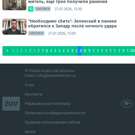
житель, ещё трое получили ранения
27.07.2026, 13:30
ПАБЛИКИ
"Необходимо сбить": Зеленский в панике
обратился к Западу после ночного удара
27.07.2026, 13:20
ПАБЛИКИ
...
1
72
73
74
75
76
77
78
79
80
81
82
83
84
85
86
87
88
89
90
91
92
93
94
95
96
97
98
99
10
© Лента новостей Херсона
Email:
info@newskherson.ru
О нас
Контакты
ZOV
18+
Редакционная политика
Политика конфиденциальности
Правила пользования сайтом
Архив