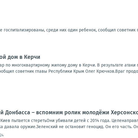
ое госпитализированы, среди них один ребенок, сообщил советник
ой дом в Керчи
р по многоквартирному жилому дому в Керчи. В результате атаки 
ообщил советник главы Республики Крым Олег Крючков.Враг продол
ей Донбасса – вспомним ролик молодёжи Херсонск
 Киев пытается стеретьОни убивали детей с 2014 года. Целенаправл
а давала оружие.Зеленский не остановит геноцид. Он его часть. Он.
:24