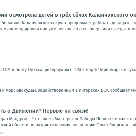
ии осмотрела детей в трёх сёлах Каланчакского о
 больнице Каланчакского округа продолжает работать двадцать ше
ремя командировки они уже несколько раз совершили выезды в мест
ГСМ в порту Одесса, резервуары с ГСМ в порту Черноморск и сухо
 и морским судам, задействованным в интересах ВСУ, сообщает М
ть о Движении? Первые на связи!
гдан Мандрык— Что такое «Мастерская Победы Первых» и как к не
ской области по патриотическому воспитанию Ольга Яворская— «М
:47