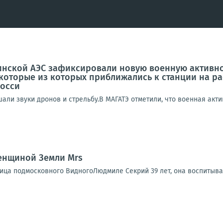
нской АЭС зафиксировали новую военную активнос
которые из которых приближались к станции на рас
росси
али звуки дронов и стрельбу.В МАГАТЭ отметили, что военная акти
енщиной Земли Mrs
ница подмосковного ВидногоЛюдмиле Секрий 39 лет, она воспитывае