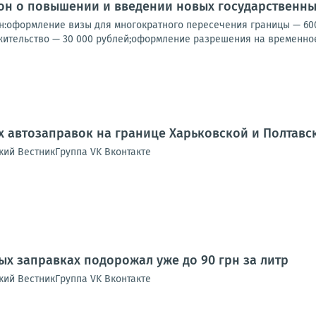
кон о повышении и введении новых государственн
:оформление визы для многократного пересечения границы — 60
жительство — 30 000 рублей;оформление разрешения на временное
 автозаправок на границе Харьковской и Полтавс
кий ВестникГруппа VK Вконтакте
ых заправках подорожал уже до 90 грн за литр
кий ВестникГруппа VK Вконтакте