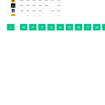
...
1
70
71
72
73
74
75
76
77
78
ЛЕНТА
ТОП
ОФИЦ.
ВИДЕО
СМИ
ВОЕНКОРЫ
МН