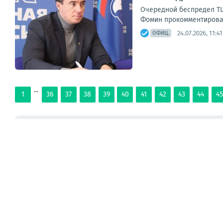
Очередной беспредел ТЦ
Фомин прокомментировал
24.07.2026, 11:41
ОФИЦ.
...
1
36
37
38
39
40
41
42
43
44
4
ЛЕНТА
ТОП
ОФИЦ.
ВИДЕО
СМИ
ВОЕНКОРЫ
МН