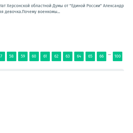
ат Херсонской областной Думы от "Единой России" Александр
я девочка.Почему военкомы...
...
57
58
59
60
61
62
63
64
65
66
100