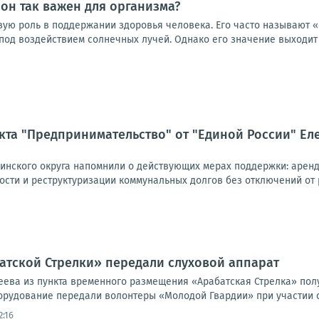
 он так важен для организма?
вую роль в поддержании здоровья человека. Его часто называют 
под воздействием солнечных лучей. Однако его значение выходит д
та "Предпринимательство" от "Единой России" Ел
нского округа напомнили о действующих мерах поддержки: арен
сти и реструктуризации коммунальных долгов без отключений от р
атской Стрелки» передали слуховой аппарат
неева из пункта временного размещения «Арабатская Стрелка» по
орудование передали волонтеры «Молодой Гвардии» при участии от
2:16