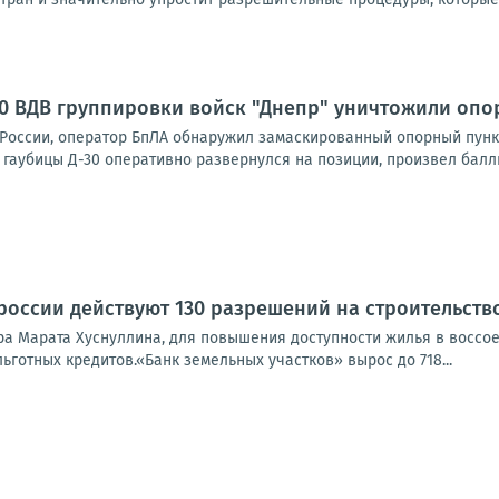
30 ВДВ группировки войск "Днепр" уничтожили опо
оссии, оператор БпЛА обнаружил замаскированный опорный пункт
 гаубицы Д-30 оперативно развернулся на позиции, произвел балл
россии действуют 130 разрешений на строительство
а Марата Хуснуллина, для повышения доступности жилья в воссое
ьготных кредитов.«Банк земельных участков» вырос до 718...