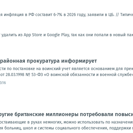
 инфляция в РФ составит 6-7% в 2026 году, заявили в ЦБ. //
Типич
далить из App Store и Google Play, так как они попали в новый п
районная прокуратура информирует
ти по постановке на воинский учет является основанием для пр
т 28.03.1998 № 53-ФЗ «О воинской обязанности и военной службе»,
3:16
ругие британские миллионеры потребовали повыси
ростаивающие в руках немногих, можно использовать по назначени
ия больниц, школ и системы социального обеспечения, поддержки 