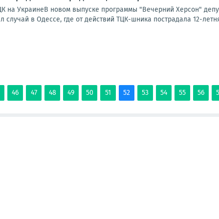
К на УкраинеВ новом выпуске программы "Вечерний Херсон" депут
 случай в Одессе, где от действий ТЦК-шника пострадала 12-летня
5
46
47
48
49
50
51
52
53
54
55
56
ЕНИЯ
ПАБЛИКИ
ФОТО
ЛОНГРИДЫ