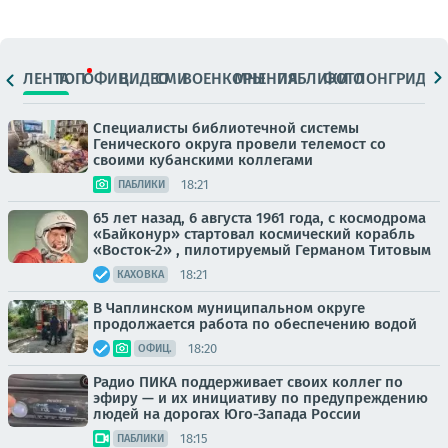
ЛЕНТА
ТОП
ОФИЦ.
ВИДЕО
СМИ
ВОЕНКОРЫ
МНЕНИЯ
ПАБЛИКИ
ФОТО
ЛОНГРИДЫ
Специалисты библиотечной системы
Генического округа провели телемост со
своими кубанскими коллегами
18:21
ПАБЛИКИ
65 лет назад, 6 августа 1961 года, с космодрома
«Байконур» стартовал космический корабль
«Восток-2» , пилотируемый Германом Титовым
18:21
КАХОВКА
В Чаплинском муниципальном округе
продолжается работа по обеспечению водой
18:20
ОФИЦ.
Радио ПИКА поддерживает своих коллег по
эфиру — и их инициативу по предупреждению
людей на дорогах Юго-Запада России
18:15
ПАБЛИКИ