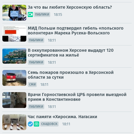
За что вы любите Херсонскую область?
18:15
ПАБЛИКИ
МИД Польши подтвердил гибель «польского
волонтера» Марека Русека-Вольского
18:11
ПАБЛИКИ
В оккупированном Херсоне выдадут 120
сертификатов на жильё
18:11
ПАБЛИКИ
Семь пожаров произошло в Херсонской
области за сутки
18:11
СМИ
Врачи Горностаевской ЦРБ провели выездной
прием в Константиновке
18:11
ПАБЛИКИ
Час памяти «Хиросима. Нагасаки
18:11
СКАДОВСК