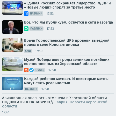
«Единая Россия» сохраняет лидерство, ЛДПР и
«Новые люди» спорят за третье место
17:53
ПАБЛИКИ
Всё, что мы публикуем, остаётся в сети навсегда
17:53
ПАБЛИКИ
Врачи Горностаевской ЦРБ провели выездной
прием в селе Константиновка
17:50
СМИ
Музей Победы ищет родственников погибших
военнопленных из Херсонской области
17:50
ОФИЦ.
Каждый ребенок мечтает. И некоторые мечты
могут стать реальностью
17:50
ПАБЛИКИ
Авиационная опасность отменена в Херсонской области
ПОДПИСАТЬСЯ НА ТАВРИЮ
//
Таврия. Новости Херсонской
области
17:44