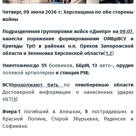
Четверг, 09 июля 2026 г.: Херсонщина по обе стороны
войны
Подразделения группировки войск «Днепр» на
09.07.
нанесли поражение формированиям
ОМБрВСУ и
бригады ТрО в районах н.п. Орехов Запорожской
области и Зеленовка Херсонской области
(
1
,
2
)
Уничтожено:
до 55
боевиков,
ББрМ, 13
авто-
, орудие
полевой артиллерии
и станция РЭБ
.
ВСУ
продолжают бить
по
левобережью области
Достоверной информации о нанесенных ударах
НЕТ(
1
)
Вчера
:
1
погибший в Алешках
,
5
пострадавших в
Красной Поляне, Старой Збурьевке, Раденске и
Софиевке.