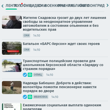
ЛЕНТА
ТОП
ОФИЦ.
ВИДЕО
СМИ
ВОЕНКОРЫ
МНЕНИЯ
ПАБЛИКИ
ФОТО
ЛОНГРИДЫ
Жителю Скадовска грозит до двух лет лишения
свободы за неоднократное управление
автомобилем в состоянии опьянения и без
водительских прав
14:10
СМИ
Батальон «БАРС-Херсон» ждет своих героев
14:10
СМИ
Транспортные полицейские провели для
школьников Херсонской области «Зарядку со
стражем порядка»
14:10
ОФИЦ.
Надежда Бабешко: Доброта в действии:
волонтёры помогли пенсионерке навести
порядок во дворе
14:10
ИВАНОВКА
Ежемесячная социальная выплата одиноким
родителям