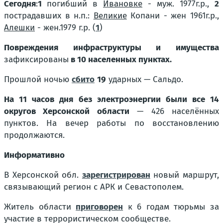
Сегодня
:
1
погибший в
Ивановке
- муж. 1977г.р.,
2
пострадавших в н.п.:
Великие
Копани - жен 1961г.р.,
Алешки
-
жен.1979 г.р. (
1
)
Повреждения инфраструктуры и имущества
зафиксированы
в 10 населенных пунктах.
Прошлой ночью
сбито
19
ударных
—
Сальдо.
На 11 часов дня без электроэнергии были все 14
округов Херсонской области
— 426 населённых
пунктов. На вечер работы по восстановлению
продолжаются.
Информативно
В Херсонской обл.
зарегистрирован
новый
маршрут,
связывающий регион с АРК и Севастополем
.
Житель области
приговорен
к 6 годам тюрьмы за
участие в террористическом сообществе.