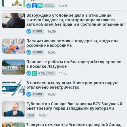
14:06
ОФИЦ.
Возбуждено уголовное дело в отношении
жителя Скадовска, повторно управлявшего
автомобилем без прав и в состоянии опьянения
14:06
ОФИЦ.
Паллиативная помощь: поддержка, когда она
особенно необходима
14:05
ОФИЦ.
Плановые работы по благоустройству прошли
в посёлке Лазурное
14:05
СКАДОВСК
В населенных пунктах Новотроицкого округа
отключено электричество
14:03
ОФИЦ.
Губернатор Сальдо: Экс-главком ВСУ Залужный
бьет тревогу перед западными кураторами
14:03
СМИ
7 августа отмечается Успение праведной Анны,