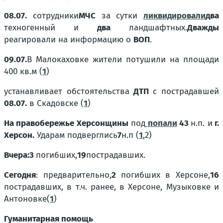
08.07.
сотрудники
МЧС
за сутки
ликвидировали
два
техногенный и
два
ландшафтных
.
Дважды
реагировали на информацию о
ВОП
.
09.07.
В Малокаховке жители потушили
на площади
400 кв.м (
1
)
устанавливает обстоятельства
ДТП
с пострадавшей
08.07.
в Скадовске (
1
)
На правобережье Херсонщины
под
попали
43
н.п. и
г.
Херсон.
Ударам подверглись
7
н.п (
1
,2)
Вчера:
3
погибших
,
19
пострадавших.
Сегодня
: предварительно,
2
погибших в Херсоне,
16
пострадавших, в т.ч. ранее, в Херсоне, Музыковке и
Антоновке(
1
)
Гуманитарная помощь