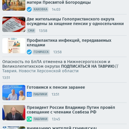
матери Пресвятой Богородицы
14:03
КАХОВКА
Две жительницы Голопристанского округа
осуждены за хищение пенсии у односельчанки
13:58
СМИ
Профилактика инфекций, передаваемых
клещами
13:58
ГЕНИЧЕСК
Опасность по БпЛА отменена в Нижнесерогозском и
Великолепетихском округах
ПОДПИСАТЬСЯ НА ТАВРИЮ
//
Таврия. Новости Херсонской области
13:51
Готовимся к пенсии заранее
13:51
ПАБЛИКИ
Президент России Владимир Путин провёл
совещание с членами Совбеза РФ
13:45
ПАБЛИКИ
ВНИМАНИЮ ЖИТЕЛЕЙ ГЕНИЧЕСКА!