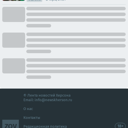
© Лента новостей Херсона
Email:
info@newskherson.ru
О нас
Контакты
ZOV
18+
Редакционная политика