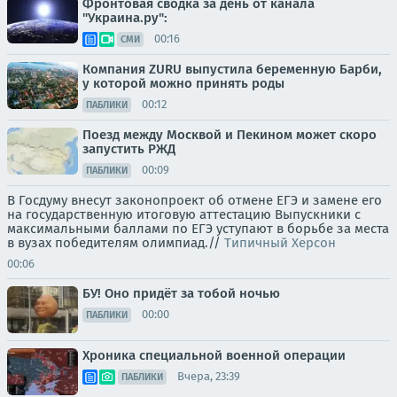
Фронтовая сводка за день от канала
"Украина.ру":
00:16
СМИ
Компания ZURU выпустила беременную Барби,
у которой можно принять роды
00:12
ПАБЛИКИ
Поезд между Москвой и Пекином может скоро
запустить РЖД
00:09
ПАБЛИКИ
В Госдуму внесут законопроект об отмене ЕГЭ и замене его
на государственную итоговую аттестацию Выпускники с
максимальными баллами по ЕГЭ уступают в борьбе за места
в вузах победителям олимпиад.//
Типичный Херсон
00:06
БУ! Оно придёт за тобой ночью
00:00
ПАБЛИКИ
Хроника специальной военной операции
Вчера, 23:39
ПАБЛИКИ