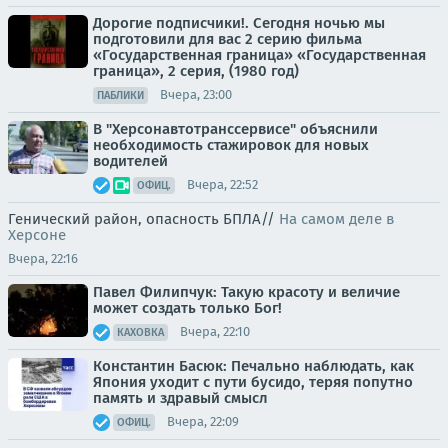
Дорогие подписчики!. Сегодня ночью мы
подготовили для вас 2 серию фильма
«Государственная граница» «Государственная
граница», 2 серия, (1980 год)
Вчера, 23:00
ПАБЛИКИ
В "Херсонавтотранссервисе" объяснили
необходимость стажировок для новых
водителей
Вчера, 22:52
ОФИЦ.
Генический район, опасность БПЛА//
На самом деле в
Херсоне
Вчера, 22:16
Павел Филипчук: Такую красоту и величие
может создать только Бог!
Вчера, 22:10
КАХОВКА
Константин Басюк: Печально наблюдать, как
Япония уходит с пути бусидо, теряя попутно
память и здравый смысл
Вчера, 22:09
ОФИЦ.