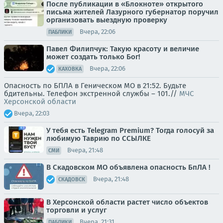
После публикации в «Блокноте» открытого
письма жителей Лазурного губернатор поручил
организовать выездную проверку
Вчера, 22:06
ПАБЛИКИ
Павел Филипчук: Такую красоту и величие
может создать только Бог!
Вчера, 22:06
КАХОВКА
Опасность по БПЛА в Геническом МО в 21:52. Будьте
бдительны. Телефон экстренной службы – 101.//
МЧС
Херсонской области
Вчера, 22:03
У тебя есть Telegram Premium? Тогда голосуй за
любимую Таврию по ССЫЛКЕ
Вчера, 21:48
СМИ
В Скадовском МО объявлена опасность БпЛА !
Вчера, 21:48
СКАДОВСК
В Херсонской области растет число объектов
торговли и услуг
Вчера, 21:31
ПАБЛИКИ