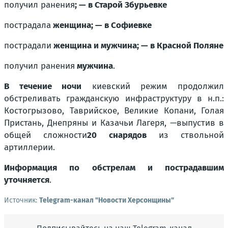
получил ранения
; — в Старой Збурьевке
пострадала
женщина; — в Софиевке
пострадали
женщина и мужчина; — в Красной Поляне
получил ранения
мужчина
.
В течение ночи
киевский режим продолжил
обстреливать гражданскую инфраструктуру в н.п.:
Костогрызово, Таврийское, Великие Копани, Голая
Пристань, Днепряны и Казачьи Лагеря
,
—
выпустив в
общей сложности
20 снарядов
из ствольной
артиллерии.
Информация по обстрелам и пострадавшим
уточняется
.
Источник:
Telegram-канал "Новости Херсонщины"