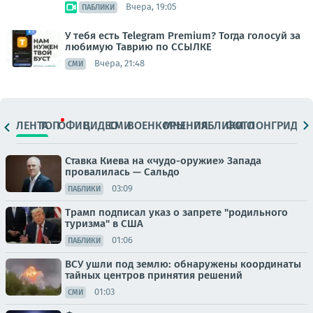
Вчера, 19:05
ПАБЛИКИ
У тебя есть Telegram Premium? Тогда голосуй за
любимую Таврию по ССЫЛКЕ
Вчера, 21:48
СМИ
ЛЕНТА
ТОП
ОФИЦ.
ВИДЕО
СМИ
ВОЕНКОРЫ
МНЕНИЯ
ПАБЛИКИ
ФОТО
ЛОНГРИДЫ
Ставка Киева на «чудо-оружие» Запада
провалилась — Сальдо
03:09
ПАБЛИКИ
Трамп подписал указ о запрете "родильного
туризма" в США
01:06
ПАБЛИКИ
ВСУ ушли под землю: обнаружены координаты
тайных центров принятия решений
01:03
СМИ