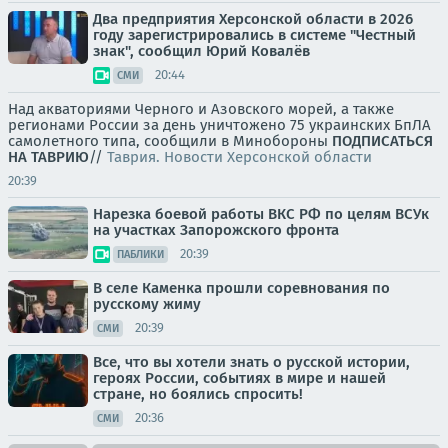
Два предприятия Херсонской области в 2026
году зарегистрировались в системе "Честный
знак", сообщил Юрий Ковалёв
20:44
СМИ
Над акваториями Черного и Азовского морей, а также
регионами России за день уничтожено 75 украинских БпЛА
самолетного типа, сообщили в Минобороны
ПОДПИСАТЬСЯ
НА ТАВРИЮ
//
Таврия. Новости Херсонской области
20:39
Нарезка боевой работы ВКС РФ по целям ВСУк
на участках Запорожского фронта
20:39
ПАБЛИКИ
В селе Каменка прошли соревнования по
русскому жиму
20:39
СМИ
Все, что вы хотели знать о русской истории,
героях России, событиях в мире и нашей
стране, но боялись спросить!
20:36
СМИ