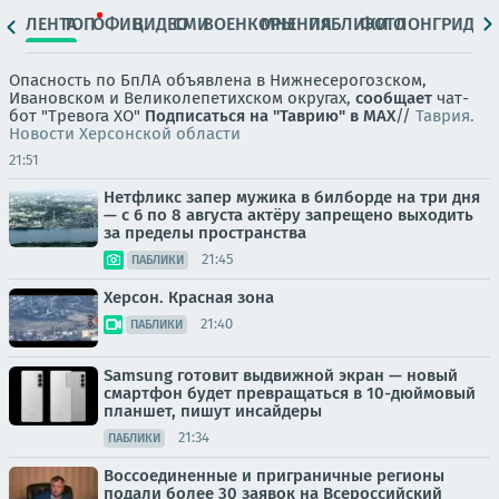
ЛЕНТА
ТОП
ОФИЦ.
ВИДЕО
СМИ
ВОЕНКОРЫ
МНЕНИЯ
ПАБЛИКИ
ФОТО
ЛОНГРИДЫ
Опасность по БпЛА объявлена в Нижнесерогозском,
Ивановском и Великолепетихском округах,
сообщает
чат-
бот "Тревога ХО"
Подписаться на "Таврию" в MAX
//
Таврия.
Новости Херсонской области
21:51
Нетфликс запер мужика в билборде на три дня
— с 6 по 8 августа актёру запрещено выходить
за пределы пространства
21:45
ПАБЛИКИ
Херсон. Красная зона
21:40
ПАБЛИКИ
Samsung готовит выдвижной экран — новый
смартфон будет превращаться в 10-дюймовый
планшет, пишут инсайдеры
21:34
ПАБЛИКИ
Воссоединенные и приграничные регионы
подали более 30 заявок на Всероссийский