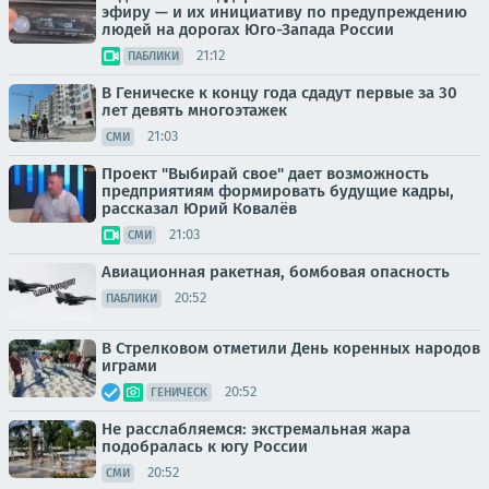
эфиру — и их инициативу по предупреждению
людей на дорогах Юго-Запада России
21:12
ПАБЛИКИ
В Геническе к концу года сдадут первые за 30
лет девять многоэтажек
21:03
СМИ
Проект "Выбирай свое" дает возможность
предприятиям формировать будущие кадры,
рассказал Юрий Ковалёв
21:03
СМИ
Авиационная ракетная, бомбовая опасность
20:52
ПАБЛИКИ
В Стрелковом отметили День коренных народов
играми
20:52
ГЕНИЧЕСК
Не расслабляемся: экстремальная жара
подобралась к югу России
20:52
СМИ