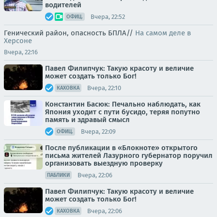
водителей
Вчера, 22:52
ОФИЦ.
Генический район, опасность БПЛА//
На самом деле в
Херсоне
Вчера, 22:16
Павел Филипчук: Такую красоту и величие
может создать только Бог!
Вчера, 22:10
КАХОВКА
Константин Басюк: Печально наблюдать, как
Япония уходит с пути бусидо, теряя попутно
память и здравый смысл
Вчера, 22:09
ОФИЦ.
После публикации в «Блокноте» открытого
письма жителей Лазурного губернатор поручил
организовать выездную проверку
Вчера, 22:06
ПАБЛИКИ
Павел Филипчук: Такую красоту и величие
может создать только Бог!
Вчера, 22:06
КАХОВКА