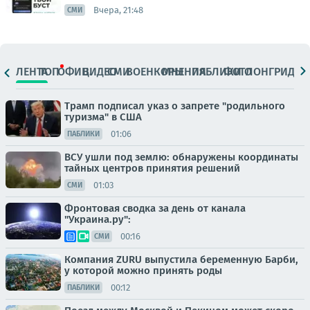
Вчера, 21:48
СМИ
ЛЕНТА
ТОП
ОФИЦ.
ВИДЕО
СМИ
ВОЕНКОРЫ
МНЕНИЯ
ПАБЛИКИ
ФОТО
ЛОНГРИДЫ
Трамп подписал указ о запрете "родильного
туризма" в США
01:06
ПАБЛИКИ
ВСУ ушли под землю: обнаружены координаты
тайных центров принятия решений
01:03
СМИ
Фронтовая сводка за день от канала
"Украина.ру":
00:16
СМИ
Компания ZURU выпустила беременную Барби,
у которой можно принять роды
00:12
ПАБЛИКИ