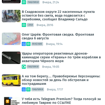
Вчера, 21:24
ПАБЛИКИ
В Скадовском округе 22 населенных пункта
остаются без света, вода подвозится с
перебоями, сообщил Владимир Сальдо
Вчера, 20:16
СМИ
Олег Царёв: Фронтовая сводка. Фронтовая
сводка 6 августа
Вчера, 19:14
МНЕНИЯ
Удары операторов реактивных дронов-
камикадзе серии «Герань» по трём кораблям в
акватории Чёрного моря
Вчера, 19:05
ПАБЛИКИ
А на том берегу.... Правобережье Херсонщины:
обзор новостей за день По обстрелам и
пострадавшим
Вчера, 17:17
ПАБЛИКИ
У тебя есть Telegram Premium? Тогда голосуй за
любимую Таврию по ССЫЛКЕ