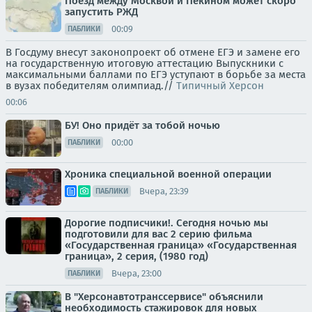
Поезд между Москвой и Пекином может скоро
запустить РЖД
00:09
ПАБЛИКИ
В Госдуму внесут законопроект об отмене ЕГЭ и замене его
на государственную итоговую аттестацию Выпускники с
максимальными баллами по ЕГЭ уступают в борьбе за места
в вузах победителям олимпиад.//
Типичный Херсон
00:06
БУ! Оно придёт за тобой ночью
00:00
ПАБЛИКИ
Хроника специальной военной операции
Вчера, 23:39
ПАБЛИКИ
Дорогие подписчики!. Сегодня ночью мы
подготовили для вас 2 серию фильма
«Государственная граница» «Государственная
граница», 2 серия, (1980 год)
Вчера, 23:00
ПАБЛИКИ
В "Херсонавтотранссервисе" объяснили
необходимость стажировок для новых