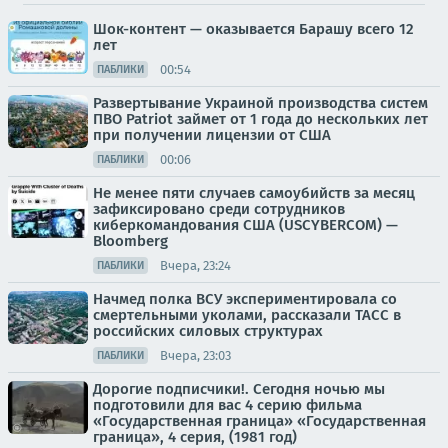
Шок-контент — оказывается Барашу всего 12
лет
00:54
ПАБЛИКИ
Развертывание Украиной производства систем
ПВО Patriot займет от 1 года до нескольких лет
при получении лицензии от США
00:06
ПАБЛИКИ
Не менее пяти случаев самоубийств за месяц
зафиксировано среди сотрудников
киберкомандования США (USCYBERCOM) —
Bloomberg
Вчера, 23:24
ПАБЛИКИ
Начмед полка ВСУ экспериментировала со
смертельными уколами, рассказали ТАСС в
российских силовых структурах
Вчера, 23:03
ПАБЛИКИ
Дорогие подписчики!. Сегодня ночью мы
подготовили для вас 4 серию фильма
«Государственная граница» «Государственная
граница», 4 серия, (1981 год)