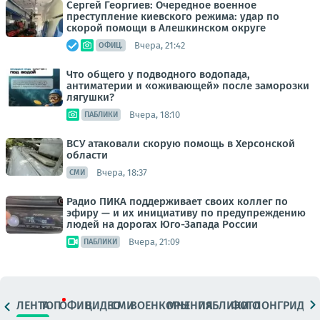
Сергей Георгиев: Очередное военное
преступление киевского режима: удар по
скорой помощи в Алешкинском округе
Вчера, 21:42
ОФИЦ.
Что общего у подводного водопада,
антиматерии и «оживающей» после заморозки
лягушки?
Вчера, 18:10
ПАБЛИКИ
ВСУ атаковали скорую помощь в Херсонской
области
Вчера, 18:37
СМИ
Радио ПИКА поддерживает своих коллег по
эфиру — и их инициативу по предупреждению
людей на дорогах Юго-Запада России
Вчера, 21:09
ПАБЛИКИ
ЛЕНТА
ТОП
ОФИЦ.
ВИДЕО
СМИ
ВОЕНКОРЫ
МНЕНИЯ
ПАБЛИКИ
ФОТО
ЛОНГРИДЫ