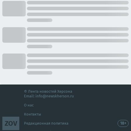
© Лента новостей Херсона
Email:
info@newskherson.ru
О нас
Контакты
ZOV
18+
Редакционная политика