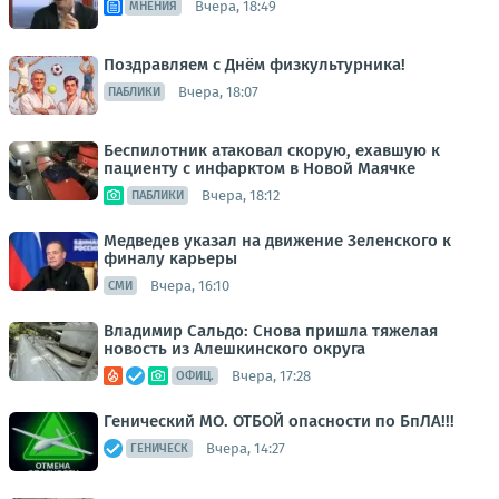
Вчера, 18:49
МНЕНИЯ
Поздравляем с Днём физкультурника!
Вчера, 18:07
ПАБЛИКИ
Беспилотник атаковал скорую, ехавшую к
пациенту с инфарктом в Новой Маячке
Вчера, 18:12
ПАБЛИКИ
Медведев указал на движение Зеленского к
финалу карьеры
Вчера, 16:10
СМИ
Владимир Сальдо: Снова пришла тяжелая
новость из Алешкинского округа
Вчера, 17:28
ОФИЦ.
Генический МО. ОТБОЙ опасности по БпЛА!!!
Вчера, 14:27
ГЕНИЧЕСК