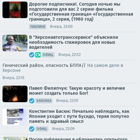
Дорогие подписчики!. Сегодня ночью мы
подготовили для вас 2 серию фильма
«Государственная граница» «Государственная
граница», 2 серия, (1980 год)
Вчера, 23:00
ПАБЛИКИ
В "Херсонавтотранссервисе" объяснили
необходимость стажировок для новых
водителей
Вчера, 22:52
ОФИЦ.
Генический район, опасность БПЛА//
На самом деле в
Херсоне
Вчера, 22:16
Павел Филипчук: Такую красоту и величие
может создать только Бог!
Вчера, 22:10
КАХОВКА
Константин Басюк: Печально наблюдать, как
Япония уходит с пути бусидо, теряя попутно
память и здравый смысл
Вчера, 22:09
ОФИЦ.
После публикации в «Блокноте» открытого