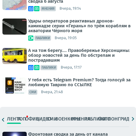
сводка 6 августа
Вчера, 19:14
МНЕНИЯ
Удары операторов реактивных дронов-
камикадзе серии «Герань» по трём кораблям в
акватории Чёрного моря
Вчера, 19:05
ПАБЛИКИ
А на том берегу.... Правобережье Херсонщины:
обзор новостей за день По обстрелам и
пострадавшим
Вчера, 17:17
ПАБЛИКИ
У тебя есть Telegram Premium? Тогда голосуй за
любимую Таврию по ССЫЛКЕ
Вчера, 21:48
СМИ
ЛЕНТА
ТОП
ОФИЦ.
ВИДЕО
СМИ
ВОЕНКОРЫ
МНЕНИЯ
ПАБЛИКИ
ФОТО
ЛОНГРИДЫ
Фронтовая сводка за день от канала