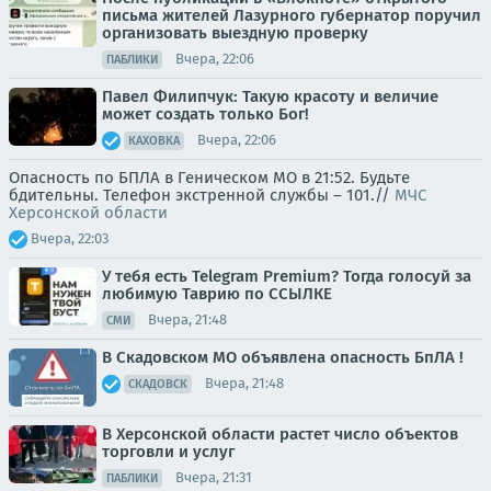
письма жителей Лазурного губернатор поручил
организовать выездную проверку
Вчера, 22:06
ПАБЛИКИ
Павел Филипчук: Такую красоту и величие
может создать только Бог!
Вчера, 22:06
КАХОВКА
Опасность по БПЛА в Геническом МО в 21:52. Будьте
бдительны. Телефон экстренной службы – 101.//
МЧС
Херсонской области
Вчера, 22:03
У тебя есть Telegram Premium? Тогда голосуй за
любимую Таврию по ССЫЛКЕ
Вчера, 21:48
СМИ
В Скадовском МО объявлена опасность БпЛА !
Вчера, 21:48
СКАДОВСК
В Херсонской области растет число объектов
торговли и услуг
Вчера, 21:31
ПАБЛИКИ