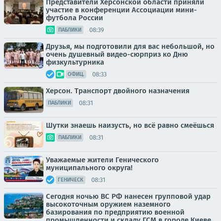
Представители Херсонской области приняли
участие в конференции Ассоциации мини-
футбола России
08:39
ПАБЛИКИ
Друзья, мы подготовили для вас небольшой, но
очень душевный видео-сюрприз ко Дню
физкультурника
08:33
ОФИЦ.
Херсон. Транспорт двойного назначения
08:31
ПАБЛИКИ
Шутки знаешь наизусть, но всё равно смеёшься
08:31
ПАБЛИКИ
Уважаемые жители Генического
муниципального округа!
08:31
ГЕНИЧЕСК
Сегодня ночью ВС РФ нанесен групповой удар
высокоточным оружием наземного
базирования по предприятию военной
промышленности и складу ГСМ в городе Киеве