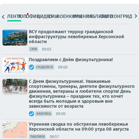
ЛЕНТА
ТОП
ОФИЦ.
ВИДЕО
СМИ
ВОЕНКОРЫ
МНЕНИЯ
ПАБЛИКИ
ФОТО
ЛОНГРИДЫ
ВСУ продолжают террор гражданской
инфраструктуры левобережья Херсонской
области
09:03
СМИ
Поздравляем с Днём физкультурника!
09:00
СКАДОВСК
С Днем физкультурника!. Уважаемые
спортсмены, тренеры, деятели физкультурного
движения, ветераны и любители спорта! День
физкультурника – праздник тех, кто хочет
всегда быть молодым и здоровым вне
зависимости от возраста
09:00
КАХОВКА
Утренняя сводка по обстрелам левобережья
Херсонской области на 09:00 утра 08 августа
08:57
ПАБЛИКИ