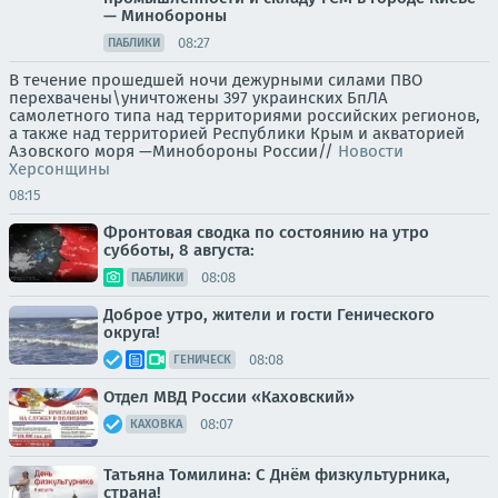
— Минобороны
08:27
ПАБЛИКИ
В течение прошедшей ночи дежурными силами ПВО
перехвачены\уничтожены 397 украинских БпЛА
самолетного типа над территориями российских регионов,
а также над территорией Республики Крым и акваторией
Азовского моря —Минобороны России//
Новости
Херсонщины
08:15
Фронтовая сводка по состоянию на утро
субботы, 8 августа:
08:08
ПАБЛИКИ
Доброе утро, жители и гости Генического
округа!
08:08
ГЕНИЧЕСК
Отдел МВД России «Каховский»
08:07
КАХОВКА
Татьяна Томилина: С Днём физкультурника,
страна!