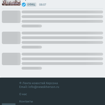
08:07
ОФИЦ.
© Лента новостей Херсона
Email:
info@newskherson.ru
О нас
Контакты