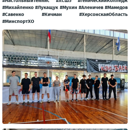
#НастольныйТеннис #ХСШ5 #ГеническийКолледж
#Михайленко #Лукащук #Мухин #Аленичев #Мамедов
#Савенко #Кичман #ХерсонскаяОбласть
#МинспортХО