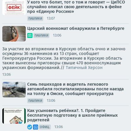
У кого что болит, тот о том и говорит — ЦиПСО
случайно описал свою деятельность в фейке
про «Единую Россию»
13:07
ПАБЛИКИ
Царский военкомат обнаружили в Петербурге
13:06
ПАБЛИКИ
За участие во вторжении в Курскую область очно и заочно
осуждены 36 наемников из 13 стран, сообщает
Генпрокуратура России. За вторжение в Курскую область
также вынесены приговоры свыше 470 военнослужащим
украинских формирований.//
Типичный Херсон
13:06
Семь пешеходов и водитель легкового
автомобиля госпитализированы после наезда
на толпу в Омске, сообщает прокуратура
13:06
ПАБЛИКИ
Как усыновить ребёнка?. 1. Пройдите
бесплатную подготовку в школе приёмных
родителей
13:06
ОФИЦ.