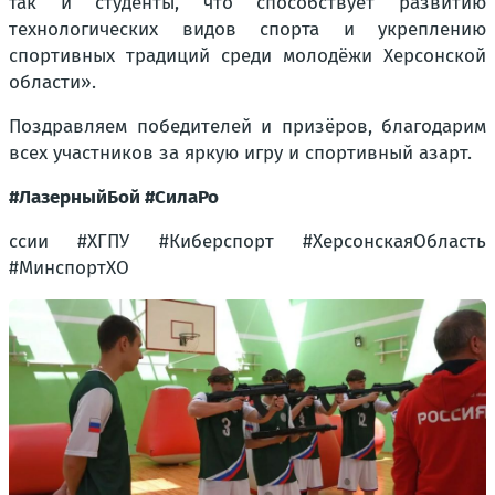
так и студенты, что способствует развитию
технологических видов спорта и укреплению
спортивных традиций среди молодёжи Херсонской
области».
Поздравляем победителей и призёров, благодарим
всех участников за яркую игру и спортивный азарт.
#ЛазерныйБой #СилаРо
ссии #ХГПУ #Киберспорт #ХерсонскаяОбласть
#МинспортХО