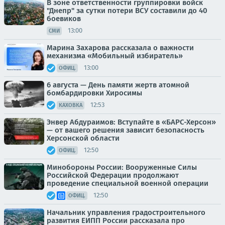
В зоне ответственности группировки войск
"Днепр" за сутки потери ВСУ составили до 40
боевиков
13:00
СМИ
Марина Захарова рассказала о важности
механизма «Мобильный избиратель»
13:00
ОФИЦ.
6 августа — День памяти жертв атомной
бомбардировки Хиросимы
12:53
КАХОВКА
Энвер Абдураимов: Вступайте в «БАРС-Херсон»
— от вашего решения зависит безопасность
Херсонской области
12:50
ОФИЦ.
Минобороны России: Вооруженные Силы
Российской Федерации продолжают
проведение специальной военной операции
12:50
ОФИЦ.
Начальник управления градостроительного
развития ЕИПП России рассказала про