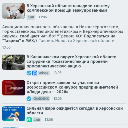
В Херсонской области наладили систему
комплексной помощи эвакуированным
13:06
СМИ
Авиационная опасность объявлена в Нижнесерогозском,
Горностаевском, Великолепетихском и Верхнерогачикском
округах,
сообщает
чат-бот "Тревога ХО"
Подписаться на
"Таврию" в MAX
//
Таврия. Новости Херсонской области
13:06
В Каланчакском округе Херсонской области
сотрудники Госавтоинспекции провели
профилактическую акцию
13:06
ОФИЦ.
Открыт прием заявок на участие во
Всероссийском конкурсе предпринимателей
«Люди дела — 2026»
13:06
СКАДОВСК
Сильная жара ожидается сегодня в Херсонской
области
13:06
СМИ