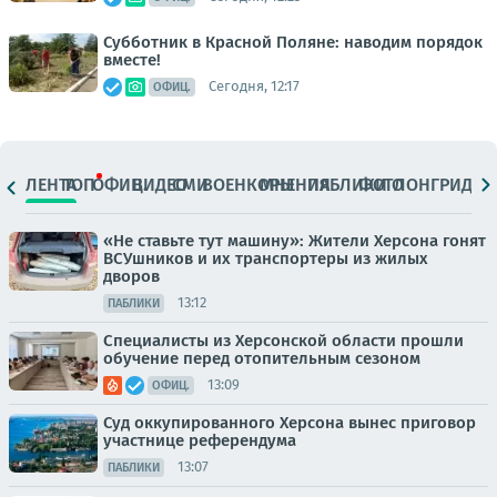
Субботник в Красной Поляне: наводим порядок
вместе!
Сегодня, 12:17
ОФИЦ.
ЛЕНТА
ТОП
ОФИЦ.
ВИДЕО
СМИ
ВОЕНКОРЫ
МНЕНИЯ
ПАБЛИКИ
ФОТО
ЛОНГРИДЫ
«Не ставьте тут машину»: Жители Херсона гонят
ВСУшников и их транспортеры из жилых
дворов
13:12
ПАБЛИКИ
Специалисты из Херсонской области прошли
обучение перед отопительным сезоном
13:09
ОФИЦ.
Суд оккупированного Херсона вынес приговор
участнице референдума
13:07
ПАБЛИКИ