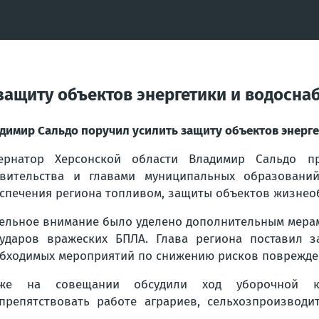
защиту объектов энергетики и водосна
димир Сальдо поручил усилить защиту объектов энерг
бернатор Херсонской области Владимир Сальдо п
вительства и главами муниципальных образовани
спечения региона топливом, защиты объектов жизнео
ельное внимание было уделено дополнительным мерам
ударов вражеских БПЛА. Глава региона поставил з
бходимых мероприятий по снижению рисков поврежде
кже на совещании обсудили ход уборочной к
препятствовать работе аграриев, сельхозпроизвод