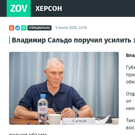
ZOV
ХЕРСОН
9 июля 2026, 22:18
ОФИЦИАЛЬНО
Владимир Сальдо поручил усилить 
Вла
Гу
пра
обе
Отд
от 
нео
Та
вос
полном объеме.