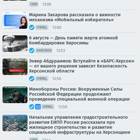
13:00
СМИ
Марина Захарова рассказала о важности
механизма «Мобильный избиратель»
13:00
ОФИЦ.
6 августа — День памяти жертв атомной
бомбардировки Хиросимы
12:53
КАХОВКА
Энвер Абдураимов: Вступайте в «БАРС-Херсон»
— от вашего решения зависит безопасность
Херсонской области
12:50
ОФИЦ.
Минобороны России: Вооруженные Силы
Российской Федерации продолжают
проведение специальной военной операции
12:50
ОФИЦ.
Начальник управления градостроительного
развития ЕИПП России рассказала про
жилищное строительство и развитие
социальной инфраструктуры на Херсонщине
12:44
СМИ