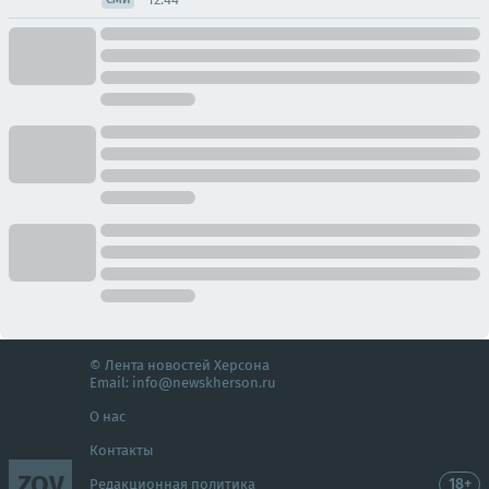
© Лента новостей Херсона
Email:
info@newskherson.ru
О нас
Контакты
ZOV
18+
Редакционная политика