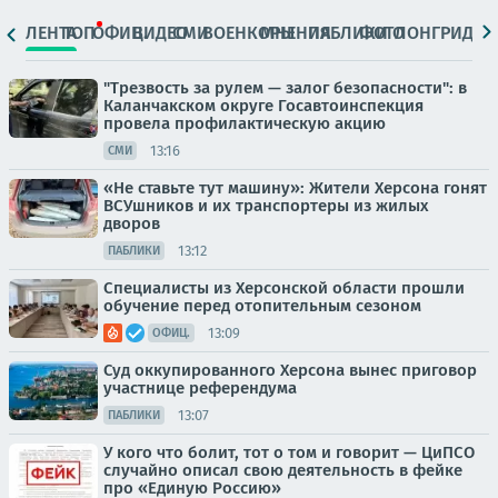
ЛЕНТА
ТОП
ОФИЦ.
ВИДЕО
СМИ
ВОЕНКОРЫ
МНЕНИЯ
ПАБЛИКИ
ФОТО
ЛОНГРИДЫ
"Трезвость за рулем — залог безопасности": в
Каланчакском округе Госавтоинспекция
провела профилактическую акцию
13:16
СМИ
«Не ставьте тут машину»: Жители Херсона гонят
ВСУшников и их транспортеры из жилых
дворов
13:12
ПАБЛИКИ
Специалисты из Херсонской области прошли
обучение перед отопительным сезоном
13:09
ОФИЦ.
Суд оккупированного Херсона вынес приговор
участнице референдума
13:07
ПАБЛИКИ
У кого что болит, тот о том и говорит — ЦиПСО
случайно описал свою деятельность в фейке
про «Единую Россию»