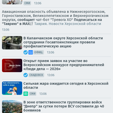
13:06
СМИ
Авиационная опасность объявлена в Нижнесерогозском,
Горностаевском, Великолепетихском и Верхнерогачикском
округах,
сообщает
чат-бот "Тревога ХО"
Подписаться на
"Таврию" в MAX
//
Таврия. Новости Херсонской области
13:06
В Каланчакском округе Херсонской области
сотрудники Госавтоинспекции провели
профилактическую акцию
13:06
ОФИЦ.
Открыт прием заявок на участие во
Всероссийском конкурсе предпринимателей
«Люди дела — 2026»
13:06
СКАДОВСК
Сильная жара ожидается сегодня в Херсонской
области
13:06
СМИ
В зоне ответственности группировки войск
"Днепр" за сутки потери ВСУ составили до 40
боевиков