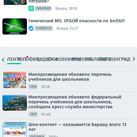
лягушки?
Вчера, 18:10
ПАБЛИКИ
Генический МО. ОТБОЙ опасности по БпЛА!!!
Вчера, 14:27
ГЕНИЧЕСК
ЛЕНТА
ТОП
ОФИЦ.
ВИДЕО
СМИ
ВОЕНКОРЫ
МНЕНИЯ
ПАБЛИКИ
ФОТО
ЛОНГРИДЫ
Минпросвещения обновило перечень
учебников для школьников
02:18
СМИ
Минпросвещения обновило федеральный
перечень учебников для школьников,
сообщила пресс-служба министерства
01:48
СМИ
Шок-контент — оказывается Барашу всего 12
лет
00:54
ПАБЛИКИ