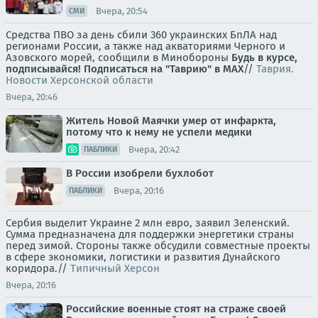
Вчера, 20:54
СМИ
Средства ПВО за день сбили 360 украинских БпЛА над
регионами России, а также над акваториями Черного и
Азовского морей, сообщили в Минобороны
Будь в курсе,
подписывайся!
Подписаться на "Таврию" в MAX
//
Таврия.
Новости Херсонской области
Вчера, 20:46
Житель Новой Маячки умер от инфаркта,
потому что к нему не успели медики
Вчера, 20:42
ПАБЛИКИ
В России изобрели бухлобот
Вчера, 20:16
ПАБЛИКИ
Сербия выделит Украине 2 млн евро, заявил Зеленский.
Сумма предназначена для поддержки энергетики страны
перед зимой. Стороны также обсудили совместные проекты
в сфере экономики, логистики и развития Дунайского
коридора.//
Типичный Херсон
Вчера, 20:16
Российские военные стоят на страже своей