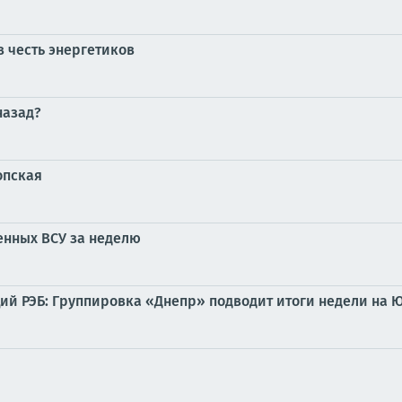
в честь энергетиков
назад?
опская
енных ВСУ за неделю
нций РЭБ: Группировка «Днепр» подводит итоги недели на