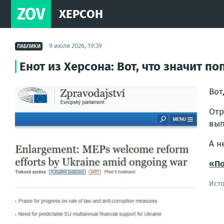
ZOV
ХЕРСОН
9 июля 2026, 19:39
ПАБЛИКИ
Енот из Херсона: Вот, что значит по
Вот
Отр
вып
А н
«По
Ист