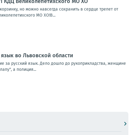
№1 КДЦ Великолепетихского МО ХО
орзинку, но можно навсегда сохранить в сердце трепет от
иколепетихского МО ХО!В...
 язык во Львовской области
ние за русский язык. Дело дошло до рукоприкладства, женщине
апу", а полиция...