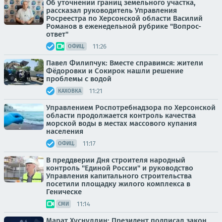
Об уточнении границ земельного участка,
рассказал руководитель Управления
Росреестра по Херсонской области Василий
Романов в еженедельной рубрике "Вопрос-
ответ"
11:26
ОФИЦ.
Павел Филипчук: Вместе справимся: жители
Фёдоровки и Сокирок нашли решение
проблемы с водой
11:21
КАХОВКА
Управлением Роспотребнадзора по Херсонской
области продолжается контроль качества
морской воды в местах массового купания
населения
11:17
ОФИЦ.
В преддверии Дня строителя народный
контроль "Единой России" и руководство
Управления капитального строительства
посетили площадку жилого комплекса в
Геническе
11:14
СМИ
Марат Хуснуллин: Президент подписал закон,