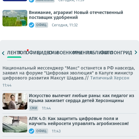
Внимание, аграрии! Новый отечественный
поставщик удобрений
Сегодня, 11:32
ОФИЦ.
ЛЕНТА
ТОП
ОФИЦ.
ВИДЕО
СМИ
ВОЕНКОРЫ
МНЕНИЯ
ПАБЛИКИ
ФОТО
ЛОНГРИДЫ
Национальный мессенджер "Макс" останется в РФ навсегда,
заявил на форуме "Цифровая эволюция" в Калуге министр
цифрового развития Максут Шадаев.//
Типичный Херсон
11:44
Искусство вылечит любые раны: как педагог из
Крыма зажигает сердца детей Херсонщины
11:44
СМИ
АПК 4.0: Как защитить цифровые поля и
научить нейросети управлять агробизнесом!
11:43
ОФИЦ.