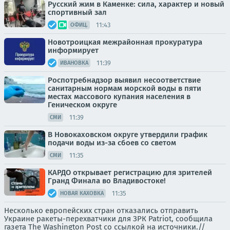
Русский жим в Каменке: сила, характер и новый
спортивный зал
11:43
ОФИЦ.
Новотроицкая межрайонная прокуратура
информирует
11:39
ИВАНОВКА
Роспотребнадзор выявил несоответствие
санитарным нормам морской воды в пяти
местах массового купания населения в
Геническом округе
11:39
СМИ
В Новокаховском округе утвердили график
подачи воды из-за сбоев со светом
11:35
СМИ
КАРДО открывает регистрацию для зрителей
Гранд Финала во Владивостоке!
11:35
НОВАЯ КАХОВКА
Несколько европейских стран отказались отправить
Украине ракеты-перехватчики для ЗРК Patriot, сообщила
газета The Washington Post со ссылкой на источники.//