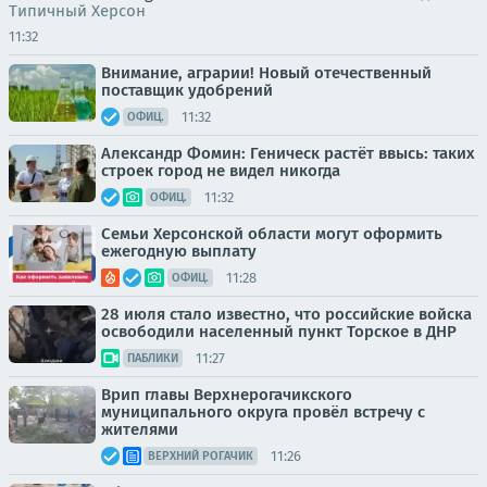
Типичный Херсон
11:32
Внимание, аграрии! Новый отечественный
поставщик удобрений
11:32
ОФИЦ.
Александр Фомин: Геническ растёт ввысь: таких
строек город не видел никогда
11:32
ОФИЦ.
Семьи Херсонской области могут оформить
ежегодную выплату
11:28
ОФИЦ.
28 июля стало известно, что российские войска
освободили населенный пункт Торское в ДНР
11:27
ПАБЛИКИ
Врип главы Верхнерогачикского
муниципального округа провёл встречу с
жителями
11:26
ВЕРХНИЙ РОГАЧИК