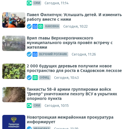
Сегодня, 11:14
СМИ
Павел Филипчук: Услышать детей. И изменить
работу вместе с ними
Сегодня, 10:22
КАХОВКА
Врип главы Верхнерогачикского
муниципального округа провёл встречу с
жителями
Сегодня, 11:26
ВЕРХНИЙ РОГАЧИК
2 000 будущих деревьев получили новое
пространство для роста в Скадовском лесхозе
Сегодня, 10:43
ОФИЦ.
Танкисты 58-й армии группировки войск
"Днепр" уничтожили пехоту ВСУ в укрытиях
опорного пункта
Сегодня, 10:15
СМИ
Новотроицкая межрайонная прокуратура
информирует
Сегодня, 11:39
ИВАНОВКА