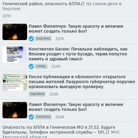
Генический район, опасность БПЛА//
На самом деле в
Херсоне
22:16
Павел Филипчук: Такую красоту и величие
может создать только Бог!
22:10
КАХОВКА
Константин Басюк: Печально наблюдать, как
Япония уходит с пути бусидо, теряя попутно
память и здравый смысл
22:09
ОФИЦ.
После публикации в «Блокноте» открытого
письма жителей Лазурного губернатор поручил
организовать выездную проверку
22:06
ПАБЛИКИ
Павел Филипчук: Такую красоту и величие
может создать только Бог!
22:06
КАХОВКА
Опасность по БПЛА в Геническом МО в 21:52. Будьте
бдительны. Телефон экстренной службы – 101.//
МЧС
Херсонской области