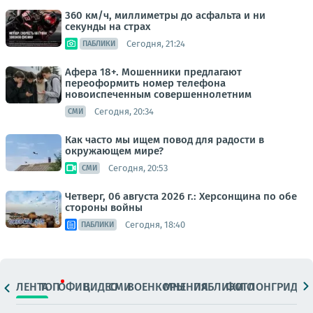
360 км/ч, миллиметры до асфальта и ни
секунды на страх
Сегодня, 21:24
ПАБЛИКИ
Афера 18+. Мошенники предлагают
переоформить номер телефона
новоиспеченным совершеннолетним
Сегодня, 20:34
СМИ
Как часто мы ищем повод для радости в
окружающем мире?
Сегодня, 20:53
СМИ
Четверг, 06 августа 2026 г.: Херсонщина по обе
стороны войны
Сегодня, 18:40
ПАБЛИКИ
ЛЕНТА
ТОП
ОФИЦ.
ВИДЕО
СМИ
ВОЕНКОРЫ
МНЕНИЯ
ПАБЛИКИ
ФОТО
ЛОНГРИДЫ