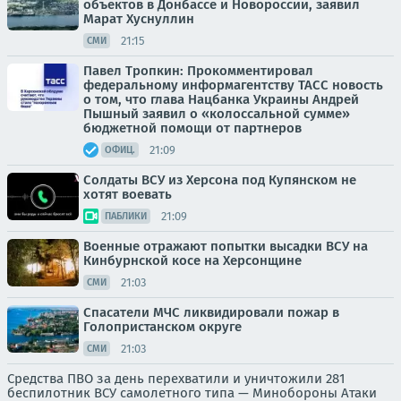
объектов в Донбассе и Новороссии, заявил
Марат Хуснуллин
21:15
СМИ
Павел Тропкин: Прокомментировал
федеральному информагентству ТАСС новость
о том, что глава Нацбанка Украины Андрей
Пышный заявил о «колоссальной сумме»
бюджетной помощи от партнеров
21:09
ОФИЦ.
Солдаты ВСУ из Херсона под Купянском не
хотят воевать
21:09
ПАБЛИКИ
Военные отражают попытки высадки ВСУ на
Кинбурнской косе на Херсонщине
21:03
СМИ
Спасатели МЧС ликвидировали пожар в
Голопристанском округе
21:03
СМИ
Средства ПВО за день перехватили и уничтожили 281
беспилотник ВСУ самолетного типа — Минобороны Атаки