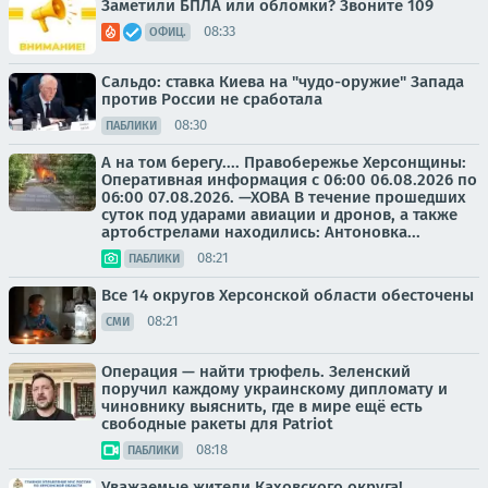
Заметили БПЛА или обломки? Звоните 109
08:33
ОФИЦ.
Сальдо: ставка Киева на "чудо-оружие" Запада
против России не сработала
08:30
ПАБЛИКИ
А на том берегу.... Правобережье Херсонщины:
Оперативная информация с 06:00 06.08.2026 по
06:00 07.08.2026. —ХОВА В течение прошедших
суток под ударами авиации и дронов, а также
артобстрелами находились: Антоновка...
08:21
ПАБЛИКИ
Все 14 округов Херсонской области обесточены
08:21
СМИ
Операция — найти трюфель. Зеленский
поручил каждому украинскому дипломату и
чиновнику выяснить, где в мире ещё есть
свободные ракеты для Patriot
08:18
ПАБЛИКИ
Уважаемые жители Каховского округа!