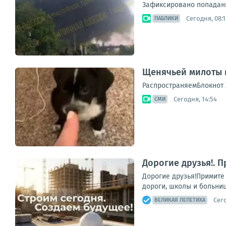
Зафиксировано попадани
Сегодня, 08:1
ПАБЛИКИ
Щенячьей милоты в
РаспространяемБлокнот 
Сегодня, 14:54
СМИ
Дорогие друзья!. 
Дорогие друзья!Примите
дороги, школы и больни
Сего
ВЕЛИКАЯ ЛЕПЕТИХА