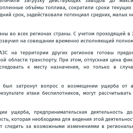
величили загрузку действующих заводов до макс
опленные объёмы топлива, сократили сроки текущих
дний срок, задействовали потенциал средних, малых 
ны во всех регионах страны. С учетом проходящей в
 озвучил на совещании временно исполняющий полном
АЗС на территории других регионов готовы предо
й области транспорту. При этом, отпускная цена фик
следовать к месту назначения, но только в случ
та был затронут вопрос о возмещении ущерба от а
результате атаки беспилотников, могут рассчитыват
ции ущерба, предпринимательская деятельность до
ость, которая необходима для ведения этой деятельн
ит следить за возможными изменениями в региональн