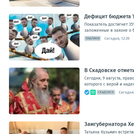
Дефицит бюджета У
Показатель достигнет 3
заложенные в законе о б
Сегодня, 12:39
ПАБЛИКИ
В Скадовске отмет
Сегодня, 9 августа, пра
которого с верой и наде
Сегодня,
СКАДОВСК
Замгубернатора Х
Татьяна Кузьмич встрет