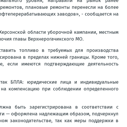
имального уровня, направили на рынок ранее
 ремонтов, плановые ремонты перенесли на более
нефтеперерабатывающих заводов», - сообщается на
 Херсонской области уборочной кампании, местным
очия главы Верхнерогачикского МО.
ставить топливо в требуемых для производства
сирована в пределах нижней границы. Кроме того,
ае, если имеются подтверждающие деятельность
так БПЛА: юридические лица и индивидуальные
ь на компенсацию при соблюдении определенного
лжна быть зарегистрирована в соответствии с
ости — оформлена надлежащим образом, подчеркнул
ом законодательстве, так как меры поддержки в