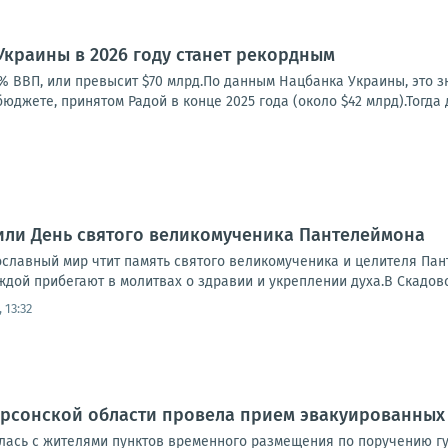
краины в 2026 году станет рекордным
5% ВВП, или превысит $70 млрд.По данным Нацбанка Украины, это 
юджете, принятом Радой в конце 2025 года (около $42 млрд).Тогда
или День святого великомученика Пантелеймона
вославный мир чтит память святого великомученика и целителя Па
ждой прибегают в молитвах о здравии и укреплении духа.В Скадовс
 13:32
ерсонской области провела прием эвакуированных
илась с жителями пунктов временного размещения по поручению г