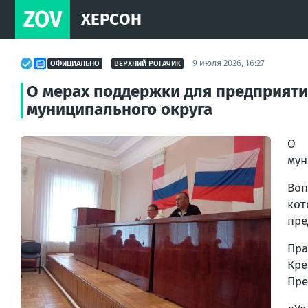
ZOV
ХЕРСОН
9 июля 2026, 16:27
ОФИЦИАЛЬНО
ВЕРХНИЙ РОГАЧИК
О мерах поддержки для предприят
муниципального округа
О 
мун
Воп
кот
пре
Пра
Кре
Пре