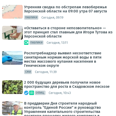
Утренняя сводка по обстрелам левобережья
Херсонской области на 09:00 утра 07 августа
Сегодня, 09:19
ПАБЛИКИ
«Оставаться в стороне непозволительно» —
этот принцип стал главным для Игоря Тутова из
Херсонской области
Сегодня, 13:11
ПАБЛИКИ
Роспотребнадзор выявил несоответствие
санитарным нормам морской воды в пяти
местах массового купания населения в
Геническом округе
Сегодня, 11:39
СМИ
2 000 будущих деревьев получили новое
пространство для роста в Скадовском лесхозе
Сегодня, 10:43
ОФИЦ.
В преддверии Дня строителя народный
контроль "Единой России" и руководство
Управления капитального строительства
посетили площадку жилого комплекса в