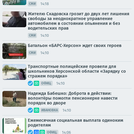
14:18
СМИ
Жителю Скадовска грозит до двух лет лишения
свободы за неоднократное управление
автомобилем в состоянии опьянения и без
водительских прав
14:10
СМИ
Батальон «БАРС-Херсон» ждет своих героев
14:10
СМИ
Транспортные полицейские провели для
школьников Херсонской области «Зарядку со
стражем порядка»
14:10
ОФИЦ.
Надежда Бабешко: Доброта в действии:
волонтёры помогли пенсионерке навести
порядок во дворе
14:10
ИВАНОВКА
Ежемесячная социальная выплата одиноким
родителям
14:06
ОФИЦ.