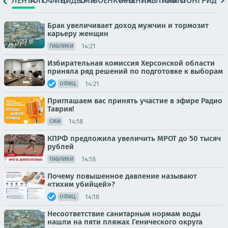
ЛЕНТА
ТОП
ОФИЦ.
ВИДЕО
СМИ
ВОЕНКОРЫ
МНЕНИЯ
ПАБЛИКИ
ФОТО
ЛОНГРИДЫ
Брак увеличивает доход мужчин и тормозит
карьеру женщин
14:21
ПАБЛИКИ
Избирательная комиссия Херсонской области
приняла ряд решений по подготовке к выборам
14:21
ОФИЦ.
Приглашаем вас принять участие в эфире Радио
Таврия!
14:18
СМИ
КПРФ предложила увеличить МРОТ до 50 тысяч
рублей
14:18
ПАБЛИКИ
Почему повышенное давление называют
«тихим убийцей»?
14:18
ОФИЦ.
Несоответствие санитарным нормам воды
нашли на пяти пляжах Генического округа