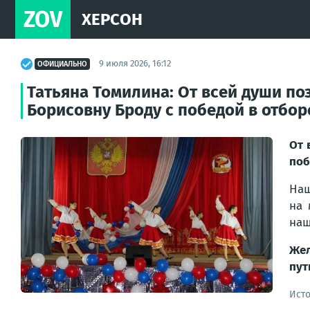
ZOV
ХЕРСОН
9 июля 2026, 16:12
ОФИЦИАЛЬНО
Татьяна Томилина: От всей души п
Борисовну Броду с победой в отбо
От 
поб
Наш
на 
наш
Жел
пут
Ист