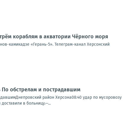
трём кораблям в акватории Чёрного моря
онов-камикадзе «Герань-5». Телеграм-канал Херсонский
нь По обстрелам и пострадавшим
радавшимДнепровский район Херсона08:40 удар по мусоровозу
доставили в больницу.—...