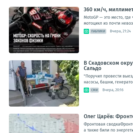
360 км/ч, миллиме
MotoGP — это место, где
мотоцикл из почти невоз
Вчера, 21:24
ПАБЛИКИ
В Скадовском окру
Сальдо
"Поручил провести выез
насосы, башни, генерато
Вчера, 20:16
СМИ
Олег Царёв: Фронт
Фронтовая сводкаФронто
а также били по энергет