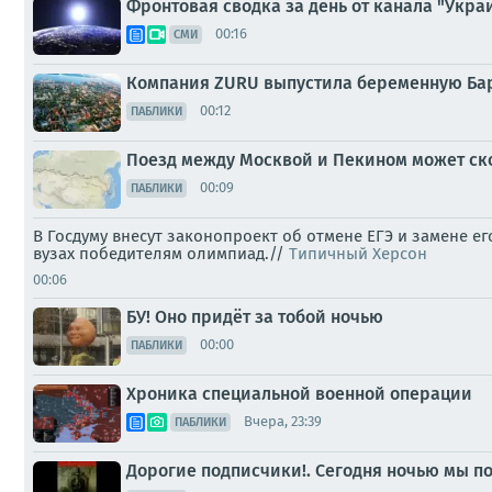
Фронтовая сводка за день от канала "Украи
00:16
СМИ
Компания ZURU выпустила беременную Бар
00:12
ПАБЛИКИ
Поезд между Москвой и Пекином может ск
00:09
ПАБЛИКИ
В Госдуму внесут законопроект об отмене ЕГЭ и замене е
вузах победителям олимпиад.//
Типичный Херсон
00:06
БУ! Оно придёт за тобой ночью
00:00
ПАБЛИКИ
Хроника специальной военной операции
Вчера, 23:39
ПАБЛИКИ
Дорогие подписчики!. Сегодня ночью мы по