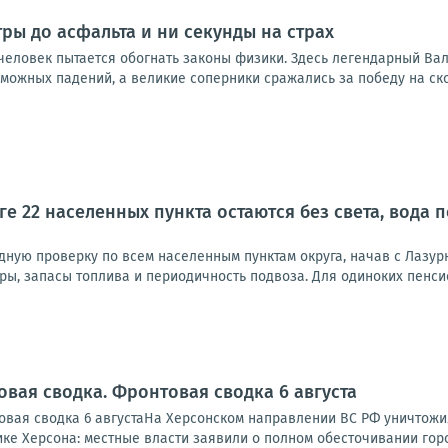
тры до асфальта и ни секунды на страх
 человек пытается обогнать законы физики. Здесь легендарный Ва
можных падений, а великие соперники сражались за победу на ско
ге 22 населенных пункта остаются без света, вода
дную проверку по всем населенным пунктам округа, начав с Лазур
ры, запасы топлива и периодичность подвоза. Для одиноких пенси
овая сводка. Фронтовая сводка 6 августа
вая сводка 6 августаНа Херсонском направлении ВС РФ уничтожи
ике Херсона: местные власти заявили о полном обесточивании города