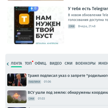
У тебя есть Teleg
В новом обновлении Tel
голосования доступна то
Вчера, 21:48
СМИ
ЛЕНТА
ТОП
ОФИЦ.
ВИДЕО
СМИ
ВОЕНКОРЫ
МНЕ
Трамп подписал указ о запрете "родильног
01:06
ПАБЛИКИ
ВСУ ушли под землю: обнаружены координ
01:03
СМИ