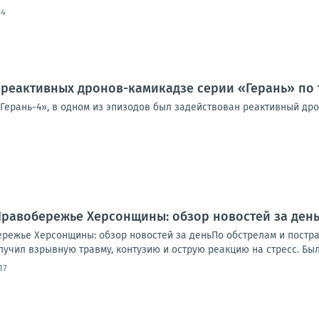
14
реактивных дронов-камикадзе серии «Герань» по 
«Герань-4», в одном из эпизодов был задействован реактивный др
.. Правобережье Херсонщины: обзор новостей за де
обережье Херсонщины: обзор новостей за деньПо обстрелам и пост
учил взрывную травму, контузию и острую реакцию на стресс. Был 
17