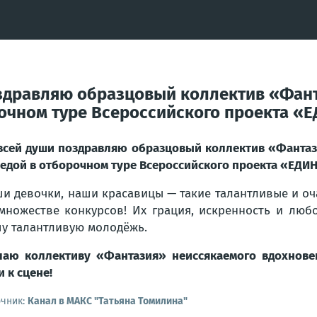
оздравляю образцовый коллектив «Фант
рочном туре Всероссийского проекта 
всей души поздравляю образцовый коллектив «Фантази
едой в отборочном туре Всероссийского проекта «ЕДИ
и девочки, наши красавицы — такие талантливые и о
множестве конкурсов! Их грация, искренность и люб
у талантливую молодёжь.
аю коллективу «Фантазия» неиссякаемого вдохнове
и к сцене!
очник:
Канал в МАКС "Татьяна Томилина"