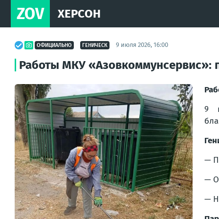
ZOV
ХЕРСОН
9 июля 2026, 16:00
ОФИЦИАЛЬНО
ГЕНИЧЕСК
Работы МКУ «Азовкоммунсервис»: п
Раб
9 
бла
Ген
— П
— О
— Н
Пар