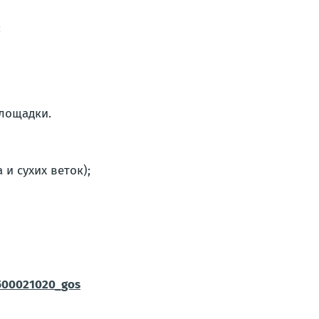
;
лощадки.
и сухих веток);
9500021020_gos