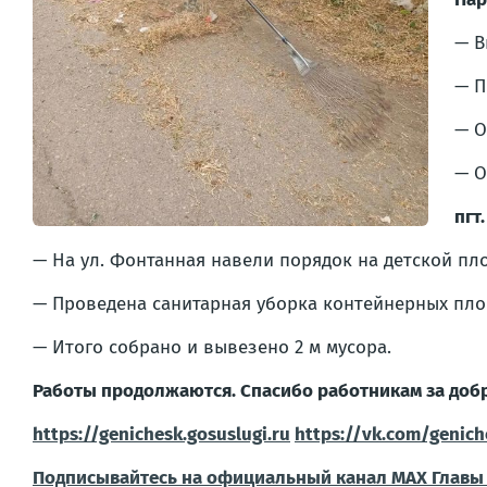
— В
— П
— О
— О
пгт
— На ул. Фонтанная навели порядок на детской пло
— Проведена санитарная уборка контейнерных пло
— Итого собрано и вывезено 2 м мусора.
Работы продолжаются. Спасибо работникам за добро
https://genichesk.gosuslugi.ru
https://vk.com/genic
Подписывайтесь на официальный канал МАХ Главы 