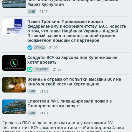
Марат Хуснуллин
21:15
СМИ
Павел Тропкин: Прокомментировал
федеральному информагентству ТАСС новость
о том, что глава Нацбанка Украины Андрей
Пышный заявил о «колоссальной сумме»
бюджетной помощи от партнеров
21:09
ОФИЦ.
Солдаты ВСУ из Херсона под Купянском не
хотят воевать
21:09
ПАБЛИКИ
Военные отражают попытки высадки ВСУ на
Кинбурнской косе на Херсонщине
21:03
СМИ
Спасатели МЧС ликвидировали пожар в
Голопристанском округе
21:03
СМИ
Средства ПВО за день перехватили и уничтожили 281
беспилотник ВСУ самолетного типа — Минобороны Атаки