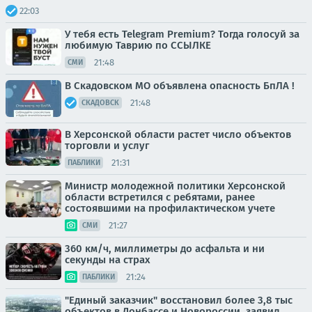
22:03
У тебя есть Telegram Premium? Тогда голосуй за
любимую Таврию по ССЫЛКЕ
21:48
СМИ
В Скадовском МО объявлена опасность БпЛА !
21:48
СКАДОВСК
В Херсонской области растет число объектов
торговли и услуг
21:31
ПАБЛИКИ
Министр молодежной политики Херсонской
области встретился с ребятами, ранее
состоявшими на профилактическом учете
21:27
СМИ
360 км/ч, миллиметры до асфальта и ни
секунды на страх
21:24
ПАБЛИКИ
"Единый заказчик" восстановил более 3,8 тыс
объектов в Донбассе и Новороссии, заявил