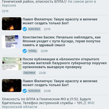
Генический район, опасность БПЛА//
На самом деле в
Херсоне
22:16
Павел Филипчук: Такую красоту и величие
может создать только Бог!
22:10
КАХОВКА
Константин Басюк: Печально наблюдать, как
Япония уходит с пути бусидо, теряя попутно
память и здравый смысл
22:09
ОФИЦ.
После публикации в «Блокноте» открытого
письма жителей Лазурного губернатор поручил
организовать выездную проверку
22:06
ПАБЛИКИ
Павел Филипчук: Такую красоту и величие
может создать только Бог!
22:06
КАХОВКА
Опасность по БПЛА в Геническом МО в 21:52. Будьте
бдительны. Телефон экстренной службы – 101.//
МЧС
Херсонской области