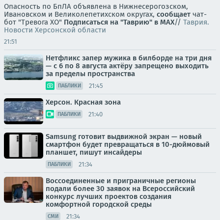
Опасность по БпЛА объявлена в Нижнесерогозском,
Ивановском и Великолепетихском округах,
сообщает
чат-
бот "Тревога ХО"
Подписаться на "Таврию" в MAX
//
Таврия.
Новости Херсонской области
21:51
Нетфликс запер мужика в билборде на три дня
— с 6 по 8 августа актёру запрещено выходить
за пределы пространства
21:45
ПАБЛИКИ
Херсон. Красная зона
21:40
ПАБЛИКИ
Samsung готовит выдвижной экран — новый
смартфон будет превращаться в 10-дюймовый
планшет, пишут инсайдеры
21:34
ПАБЛИКИ
Воссоединенные и приграничные регионы
подали более 30 заявок на Всероссийский
конкурс лучших проектов создания
комфортной городской среды
21:34
СМИ