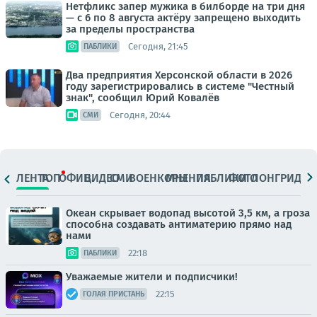
Нетфликс запер мужика в билборде на три дня
— с 6 по 8 августа актёру запрещено выходить
за пределы пространства
Сегодня, 21:45
ПАБЛИКИ
Два предприятия Херсонской области в 2026
году зарегистрировались в системе "Честный
знак", сообщил Юрий Ковалёв
Сегодня, 20:44
СМИ
ЛЕНТА
ТОП
ОФИЦ.
ВИДЕО
СМИ
ВОЕНКОРЫ
МНЕНИЯ
ПАБЛИКИ
ФОТО
ЛОНГРИДЫ
Океан скрывает водопад высотой 3,5 км, а гроза
способна создавать антиматерию прямо над
нами
22:18
ПАБЛИКИ
Уважаемые жители и подписчики!
22:15
ГОЛАЯ ПРИСТАНЬ