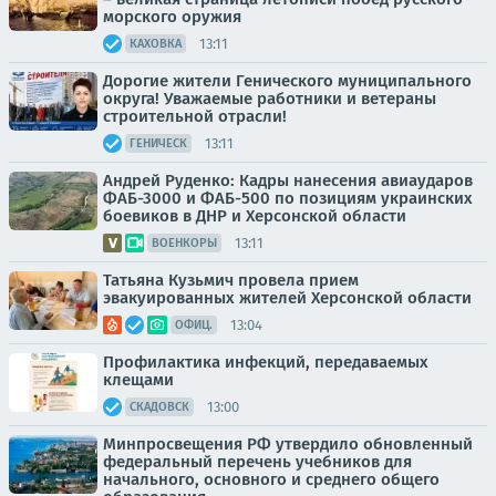
морского оружия
13:11
КАХОВКА
Дорогие жители Генического муниципального
округа! Уважаемые работники и ветераны
строительной отрасли!
13:11
ГЕНИЧЕСК
Андрей Руденко: Кадры нанесения авиаударов
ФАБ-3000 и ФАБ-500 по позициям украинских
боевиков в ДНР и Херсонской области
13:11
ВОЕНКОРЫ
Татьяна Кузьмич провела прием
эвакуированных жителей Херсонской области
13:04
ОФИЦ.
Профилактика инфекций, передаваемых
клещами
13:00
СКАДОВСК
Минпросвещения РФ утвердило обновленный
федеральный перечень учебников для
начального, основного и среднего общего