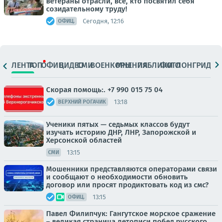
ветераны отрасли, все, кто посвятил себя
созидательному труду!
Сегодня, 12:16
ОФИЦ.
ЛЕНТА
ТОП
ОФИЦ.
ВИДЕО
СМИ
ВОЕНКОРЫ
МНЕНИЯ
ПАБЛИКИ
ФОТО
ЛОНГРИДЫ
Скорая помощь:. +7 990 015 75 04
13:18
ВЕРХНИЙ РОГАЧИК
Ученики пятых — седьмых классов будут
изучать историю ДНР, ЛНР, Запорожской и
Херсонской областей
13:15
СМИ
Мошенники представляются операторами связи
и сообщают о необходимости обновить
договор или просят продиктовать код из смс?
13:15
ОФИЦ.
Павел Филипчук: Гангутское морское сражение
– великая страница летописи побед русского