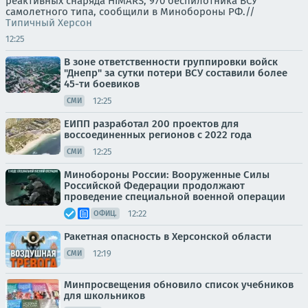
реактивных снаряда HIMARS, 970 беспилотника ВСУ
самолетного типа, сообщили в Минобороны РФ.//
Типичный Херсон
12:25
В зоне ответственности группировки войск
"Днепр" за сутки потери ВСУ составили более
45-ти боевиков
12:25
СМИ
ЕИПП разработал 200 проектов для
воссоединенных регионов с 2022 года
12:25
СМИ
Минобороны России: Вооруженные Силы
Российской Федерации продолжают
проведение специальной военной операции
12:22
ОФИЦ.
Ракетная опасность в Херсонской области
12:19
СМИ
Минпросвещения обновило список учебников
для школьников