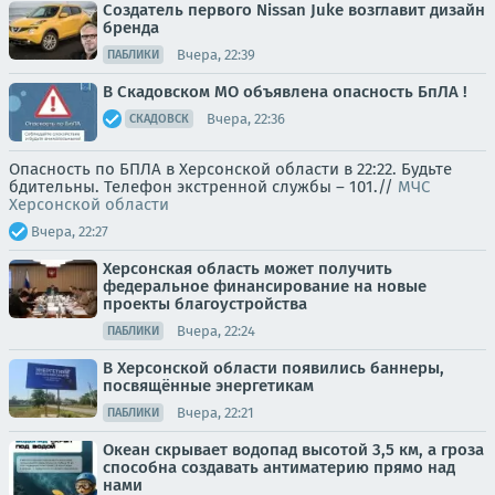
Создатель первого Nissan Juke возглавит дизайн
бренда
Вчера, 22:39
ПАБЛИКИ
В Скадовском МО объявлена опасность БпЛА !
Вчера, 22:36
СКАДОВСК
Опасность по БПЛА в Херсонской области в 22:22. Будьте
бдительны. Телефон экстренной службы – 101.//
МЧС
Херсонской области
Вчера, 22:27
Херсонская область может получить
федеральное финансирование на новые
проекты благоустройства
Вчера, 22:24
ПАБЛИКИ
В Херсонской области появились баннеры,
посвящённые энергетикам
Вчера, 22:21
ПАБЛИКИ
Океан скрывает водопад высотой 3,5 км, а гроза
способна создавать антиматерию прямо над
нами