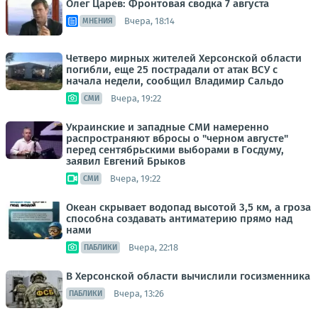
Олег Царёв: Фронтовая сводка 7 августа
Вчера, 18:14
МНЕНИЯ
Четверо мирных жителей Херсонской области
погибли, еще 25 пострадали от атак ВСУ с
начала недели, сообщил Владимир Сальдо
Вчера, 19:22
СМИ
Украинские и западные СМИ намеренно
распространяют вбросы о "черном августе"
перед сентябрьскими выборами в Госдуму,
заявил Евгений Брыков
Вчера, 19:22
СМИ
Океан скрывает водопад высотой 3,5 км, а гроза
способна создавать антиматерию прямо над
нами
Вчера, 22:18
ПАБЛИКИ
В Херсонской области вычислили госизменника
Вчера, 13:26
ПАБЛИКИ