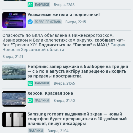
Вчера, 22:18
ПАБЛИКИ
Уважаемые жители и подписчики!
Вчера, 22:15
ГОЛАЯ ПРИСТАНЬ
Опасность по БпЛА объявлена в Нижнесерогозском,
Ивановском и Великолепетихском округах,
сообщает
чат-
бот "Тревога ХО"
Подписаться на "Таврию" в MAX
//
Таврия.
Новости Херсонской области
Вчера, 21:51
Нетфликс запер мужика в билборде на три дня
— с 6 по 8 августа актёру запрещено выходить
за пределы пространства
Вчера, 21:45
ПАБЛИКИ
Херсон. Красная зона
Вчера, 21:40
ПАБЛИКИ
Samsung готовит выдвижной экран — новый
смартфон будет превращаться в 10-дюймовый
планшет, пишут инсайдеры
Вчера, 21:34
ПАБЛИКИ