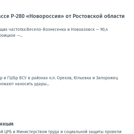
ссе Р-280 «Новороссия» от Ростовской области
щих частотах:Весело-Вознесенка и Новоазовск — 90,4
оицкое —...
 и ГШБр ВСУ в районах н.п. Орехов, Юльевка и Запорожец
олжают наносить удары...
анным
ой ЦРБ и Министерством труда и социальной защиты провели