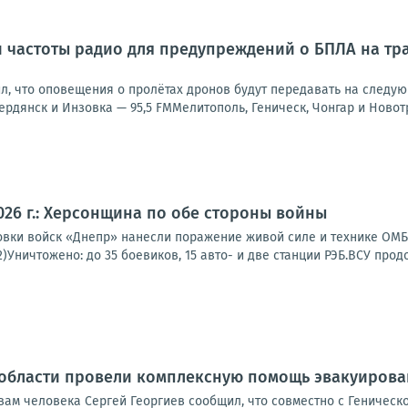
 частоты радио для предупреждений о БПЛА на тра
л, что оповещения о пролётах дронов будут передавать на следую
рдянск и Инзовка — 95,5 FMМелитополь, Геническ, Чонгар и Новотр
2026 г.: Херсонщина по обе стороны войны
вки войск «Днепр» нанесли поражение живой силе и технике ОМБр
2)Уничтожено: до 35 боевиков, 15 авто- и две станции РЭБ.ВСУ прод
 области провели комплексную помощь эвакуиров
ам человека Сергей Георгиев сообщил, что совместно с Геническ