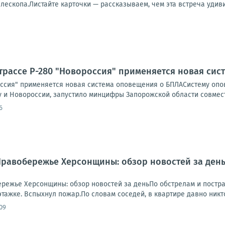
ескопа.Листайте карточки — рассказываем, чем эта встреча удивит
трассе Р-280 "Новороссия" применяется новая си
оссия" применяется новая система оповещения о БПЛАСистему опов
 и Новороссии, запустило минцифры Запорожской области совместн
6
.. Правобережье Херсонщины: обзор новостей за де
обережье Херсонщины: обзор новостей за деньПо обстрелам и пост
этажке. Вспыхнул пожар.По словам соседей, в квартире давно никто
09