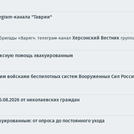
egram-канала "Таврии"
Херсонский Вестник
 бригады «Варяг». телеграм-канал
групп
ексную помощь эвакуированным
им войсками беспилотных систем Вооруженных Сил Росси
5.08.2026 от николаевских граждан
куированным: от опроса до постоянного ухода