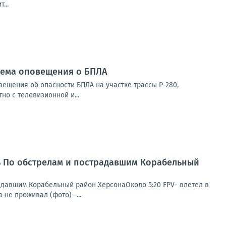
...
стема оповещения о БПЛА
ещения об опасности БПЛА на участке трассы Р-280,
о с телевизионной и...
нь По обстрелам и пострадавшим Корабельный
радавшим Корабельный район ХерсонаОколо 5:20 FPV- влетел в
 не проживал (фото)—...