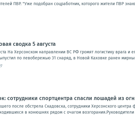
елей ПВР. "Уже подобран соцработник, которого жители ПВР знают 
овая сводка 5 августа
ста На Херсонском направлении ВС РФ громят логистику врага и ег
ыпустил по левобережью 31 снаряд, в Новой Каховке ранен мирный
27
к: сотрудники спортцентра спасли лошадей из огн
шего после обстрела Скадовска, сотрудники Херсонского центра ф
ходившихся в конюшнях рядом с очагом возгорания.Руководители ц