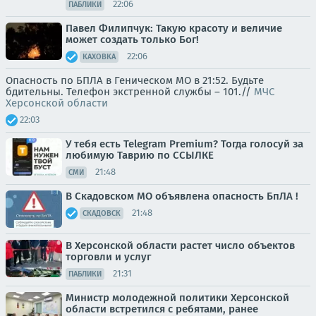
22:06
ПАБЛИКИ
Павел Филипчук: Такую красоту и величие
может создать только Бог!
22:06
КАХОВКА
Опасность по БПЛА в Геническом МО в 21:52. Будьте
бдительны. Телефон экстренной службы – 101.//
МЧС
Херсонской области
22:03
У тебя есть Telegram Premium? Тогда голосуй за
любимую Таврию по ССЫЛКЕ
21:48
СМИ
В Скадовском МО объявлена опасность БпЛА !
21:48
СКАДОВСК
В Херсонской области растет число объектов
торговли и услуг
21:31
ПАБЛИКИ
Министр молодежной политики Херсонской
области встретился с ребятами, ранее