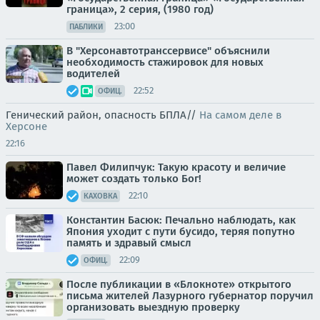
граница», 2 серия, (1980 год)
23:00
ПАБЛИКИ
В "Херсонавтотранссервисе" объяснили
необходимость стажировок для новых
водителей
22:52
ОФИЦ.
Генический район, опасность БПЛА//
На самом деле в
Херсоне
22:16
Павел Филипчук: Такую красоту и величие
может создать только Бог!
22:10
КАХОВКА
Константин Басюк: Печально наблюдать, как
Япония уходит с пути бусидо, теряя попутно
память и здравый смысл
22:09
ОФИЦ.
После публикации в «Блокноте» открытого
письма жителей Лазурного губернатор поручил
организовать выездную проверку