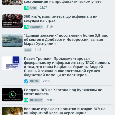
состоявшими на профилактическом учете
21:27
СМИ
360 км/ч, миллиметры до асфальта и ни
секунды на страх
21:24
ПАБЛИКИ
"Единый заказчик" восстановил более 3,8 тыс
объектов в Донбассе и Новороссии, заявил
Марат Хуснуллин
21:15
СМИ
Павел Тропкин: Прокомментировал
федеральному информагентству ТАСС новость
о том, что глава Нацбанка Украины Андрей
Пышный заявил о «колоссальной сумме»
бюджетной помощи от партнеров
21:09
ОФИЦ.
Солдаты ВСУ из Херсона под Купянском не
хотят воевать
21:09
ПАБЛИКИ
Военные отражают попытки высадки ВСУ на
Кинбурнской косе на Херсонщине