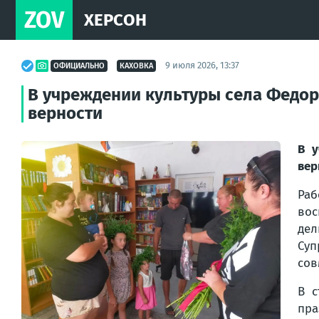
ZOV
ХЕРСОН
9 июля 2026, 13:37
ОФИЦИАЛЬНО
КАХОВКА
В учреждении культуры села Федор
верности
В у
вер
Ра
вос
дел
Суп
сов
В 
пра