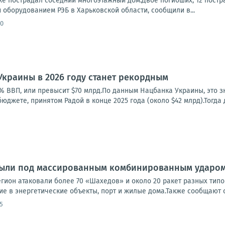
же пострадал соседний многоэтажный дом.Двое погибших, 12 пост
оборудованием РЭБ в Харьковской области, сообщили в...
30
краины в 2026 году станет рекордным
5% ВВП, или превысит $70 млрд.По данным Нацбанка Украины, это 
юджете, принятом Радой в конце 2025 года (около $42 млрд).Тогда
 были под массированным комбинированным ударом
гион атаковали более 70 «Шахедов» и около 20 ракет разных типо
е в энергетические объекты, порт и жилые дома.Также сообщают о
5