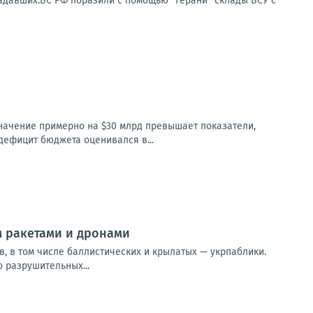
радавших.ВС РФ поразили с помощью "Герани" склады ВСУ с
значение примерно на $30 млрд превышает показатели,
 дефицит бюджета оценивался в...
 ракетами и дронами
в, в том числе баллистических и крылатых — укрпаблики.
 разрушительных...