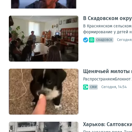
В Скадовском окр
В Краснянском сельском
формирование у детей нр
Сегодня,
СКАДОВСК
Щенячьей милоты в
РаспространяемБлокнот 
Сегодня, 14:54
СМИ
Харьков: Салтовск