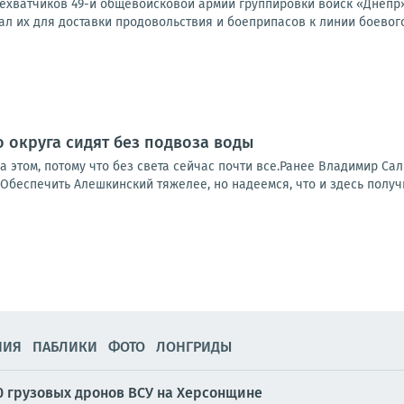
ехватчиков 49-й общевойсковой армии группировки войск «Днепр» 
ал их для доставки продовольствия и боеприпасов к линии боевого
 округа сидят без подвоза воды
 этом, потому что без света сейчас почти все.Ранее Владимир Са
 Обеспечить Алешкинский тяжелее, но надеемся, что и здесь получи
НИЯ
ПАБЛИКИ
ФОТО
ЛОНГРИДЫ
0 грузовых дронов ВСУ на Херсонщине