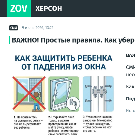
ZOV
ХЕРСОН
9 июля 2026, 13:22
СМИ
ВАЖНО! Простые правила. Как убере
ВАЖ
СМИ
нес
Как
Под
Ист