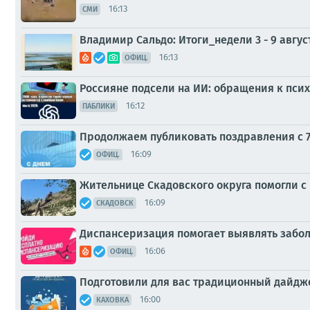
16:13
СМИ
Владимир Сальдо: Итоги_недели 3 - 9 авгус
16:13
ОФИЦ.
Россияне подсели на ИИ: обращения к псих
16:12
ПАБЛИКИ
Продолжаем публиковать поздравления с 7
16:09
ОФИЦ.
Жительнице Скадовского округа помогли 
16:09
СКАДОВСК
Диспансеризация помогает выявлять забол
16:06
ОФИЦ.
Подготовили для вас традиционный дайдже
16:00
КАХОВКА