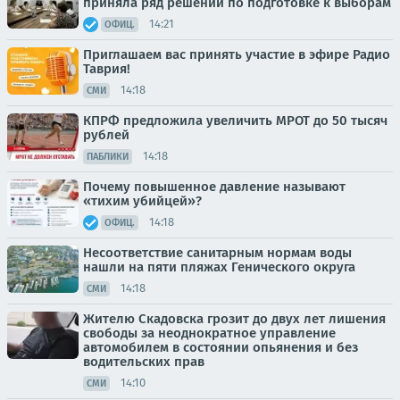
приняла ряд решений по подготовке к выборам
14:21
ОФИЦ.
Приглашаем вас принять участие в эфире Радио
Таврия!
14:18
СМИ
КПРФ предложила увеличить МРОТ до 50 тысяч
рублей
14:18
ПАБЛИКИ
Почему повышенное давление называют
«тихим убийцей»?
14:18
ОФИЦ.
Несоответствие санитарным нормам воды
нашли на пяти пляжах Генического округа
14:18
СМИ
Жителю Скадовска грозит до двух лет лишения
свободы за неоднократное управление
автомобилем в состоянии опьянения и без
водительских прав
14:10
СМИ