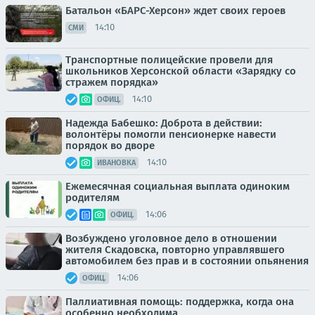
Батальон «БАРС-Херсон» ждет своих героев
14:10
СМИ
Транспортные полицейские провели для
школьников Херсонской области «Зарядку со
стражем порядка»
14:10
ОФИЦ.
Надежда Бабешко: Доброта в действии:
волонтёры помогли пенсионерке навести
порядок во дворе
14:10
ИВАНОВКА
Ежемесячная социальная выплата одиноким
родителям
14:06
ОФИЦ.
Возбуждено уголовное дело в отношении
жителя Скадовска, повторно управлявшего
автомобилем без прав и в состоянии опьянения
14:06
ОФИЦ.
Паллиативная помощь: поддержка, когда она
особенно необходима