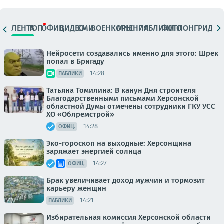
ЛЕНТА
ТОП
ОФИЦ.
ВИДЕО
СМИ
ВОЕНКОРЫ
МНЕНИЯ
ПАБЛИКИ
ФОТО
ЛОНГРИДЫ
Нейросети создавались именно для этого: Шрек
попал в Бригаду
14:28
ПАБЛИКИ
Татьяна Томилина: В канун Дня строителя
Благодарственными письмами Херсонской
областной Думы отмечены сотрудники ГКУ УСС
ХО «Облремстрой»
14:28
ОФИЦ.
Эко-гороскоп на выходные: Херсонщина
заряжает энергией солнца
14:27
ОФИЦ.
Брак увеличивает доход мужчин и тормозит
карьеру женщин
14:21
ПАБЛИКИ
Избирательная комиссия Херсонской области