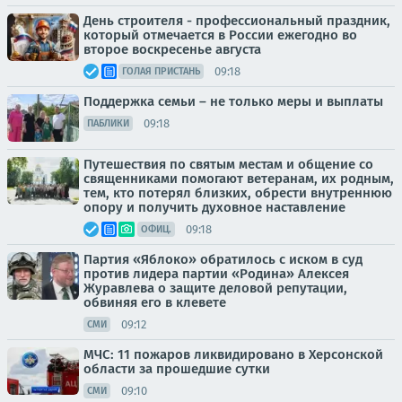
День строителя - профессиональный праздник,
который отмечается в России ежегодно во
второе воскресенье августа
09:18
ГОЛАЯ ПРИСТАНЬ
Поддержка семьи – не только меры и выплаты
09:18
ПАБЛИКИ
Путешествия по святым местам и общение со
священниками помогают ветеранам, их родным,
тем, кто потерял близких, обрести внутреннюю
опору и получить духовное наставление
09:18
ОФИЦ.
Партия «Яблоко» обратилось с иском в суд
против лидера партии «Родина» Алексея
Журавлева о защите деловой репутации,
обвиняя его в клевете
09:12
СМИ
МЧС: 11 пожаров ликвидировано в Херсонской
области за прошедшие сутки
09:10
СМИ