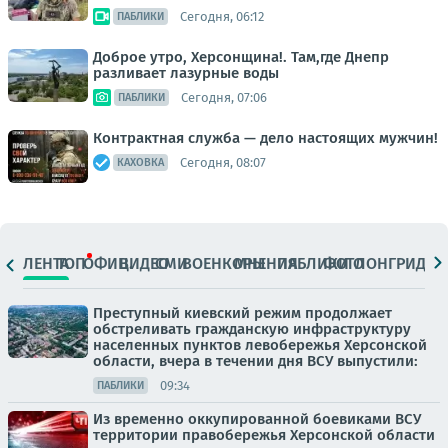
Сегодня, 06:12
ПАБЛИКИ
Доброе утро, Херсонщина!. Там,где Днепр
разливает лазурные воды
Сегодня, 07:06
ПАБЛИКИ
Контрактная служба — дело настоящих мужчин!
Сегодня, 08:07
КАХОВКА
ЛЕНТА
ТОП
ОФИЦ.
ВИДЕО
СМИ
ВОЕНКОРЫ
МНЕНИЯ
ПАБЛИКИ
ФОТО
ЛОНГРИДЫ
Преступный киевский режим продолжает
обстреливать гражданскую инфраструктуру
населенных пунктов левобережья Херсонской
области, вчера в течении дня ВСУ выпустили:
09:34
ПАБЛИКИ
Из временно оккупированной боевиками ВСУ
территории правобережья Херсонской области