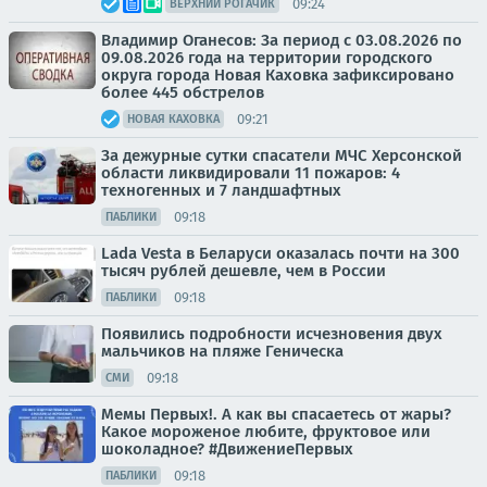
09:24
ВЕРХНИЙ РОГАЧИК
Владимир Оганесов: За период с 03.08.2026 по
09.08.2026 года на территории городского
округа города Новая Каховка зафиксировано
более 445 обстрелов
09:21
НОВАЯ КАХОВКА
За дежурные сутки спасатели МЧС Херсонской
области ликвидировали 11 пожаров: 4
техногенных и 7 ландшафтных
09:18
ПАБЛИКИ
Lada Vesta в Беларуси оказалась почти на 300
тысяч рублей дешевле, чем в России
09:18
ПАБЛИКИ
Появились подробности исчезновения двух
мальчиков на пляже Геническа
09:18
СМИ
Мемы Первых!. А как вы спасаетесь от жары?
Какое мороженое любите, фруктовое или
шоколадное? #ДвижениеПервых
09:18
ПАБЛИКИ