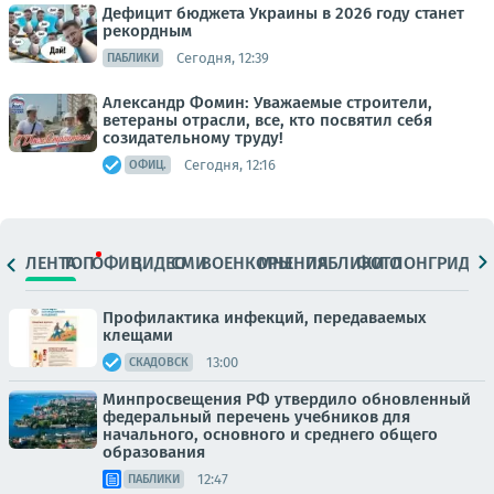
Дефицит бюджета Украины в 2026 году станет
рекордным
Сегодня, 12:39
ПАБЛИКИ
Александр Фомин: Уважаемые строители,
ветераны отрасли, все, кто посвятил себя
созидательному труду!
Сегодня, 12:16
ОФИЦ.
ЛЕНТА
ТОП
ОФИЦ.
ВИДЕО
СМИ
ВОЕНКОРЫ
МНЕНИЯ
ПАБЛИКИ
ФОТО
ЛОНГРИДЫ
Профилактика инфекций, передаваемых
клещами
13:00
СКАДОВСК
Минпросвещения РФ утвердило обновленный
федеральный перечень учебников для
начального, основного и среднего общего
образования
12:47
ПАБЛИКИ