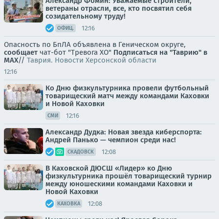
Александр Фомин: Уважаемые строители,
ветераны отрасли, все, кто посвятил себя
созидательному труду!
12:16
ОФИЦ.
Опасность по БпЛА объявлена в Геническом округе,
сообщает
чат-бот "Тревога ХО"
Подписаться на "Таврию" в
MAX
//
Таврия. Новости Херсонской области
12:16
Ко Дню физкультурника провели футбольный
товарищеский матч между командами Каховки
и Новой Каховки
12:16
СМИ
Александр Дудка: Новая звезда киберспорта:
Андрей Панько — чемпион среди нас!
12:08
СКАДОВСК
В Каховской ДЮСШ «Лидер» ко Дню
физкультурника прошёл товарищеский турнир
между юношескими командами Каховки и
Новой Каховки
12:08
КАХОВКА