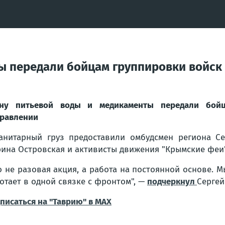
ы передали бойцам группировки войск
нну питьевой воды и медикаменты передали бойц
равлении
анитарный груз предоставили омбудсмен региона Се
ина Островская и активисты движения "Крымские феи"
о не разовая акция, а работа на постоянной основе. 
отает в одной связке с фронтом"
, —
подчеркнул
Сергей
писаться на "Таврию" в MAX