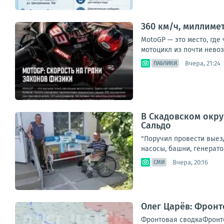
360 км/ч, миллиме
MotoGP — это место, где
мотоцикл из почти невоз
Вчера, 21:24
ПАБЛИКИ
В Скадовском окру
Сальдо
"Поручил провести выез
насосы, башни, генерато
Вчера, 20:16
СМИ
Олег Царёв: Фронт
Фронтовая сводкаФронто