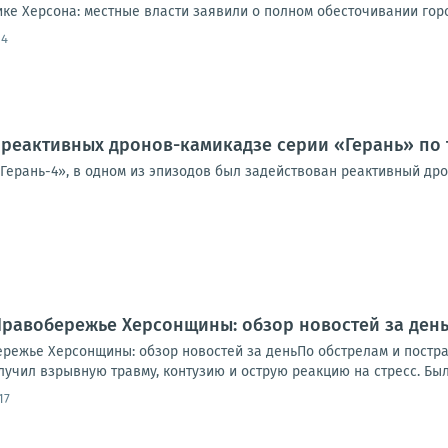
ике Херсона: местные власти заявили о полном обесточивании города
14
реактивных дронов-камикадзе серии «Герань» по 
«Герань-4», в одном из эпизодов был задействован реактивный др
.. Правобережье Херсонщины: обзор новостей за де
обережье Херсонщины: обзор новостей за деньПо обстрелам и пост
учил взрывную травму, контузию и острую реакцию на стресс. Был 
17