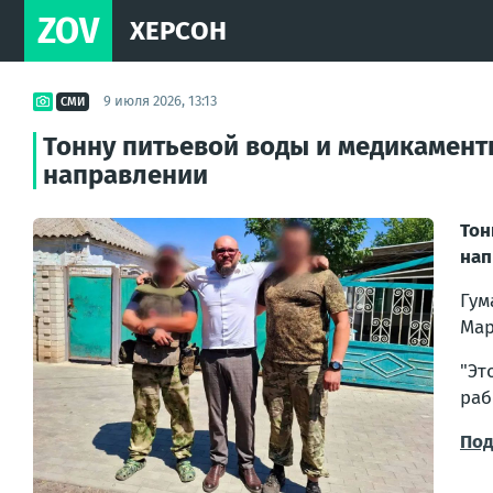
ZOV
ХЕРСОН
9 июля 2026, 13:13
СМИ
Тонну питьевой воды и медикамент
направлении
То
нап
Гум
Мар
"Эт
раб
Под