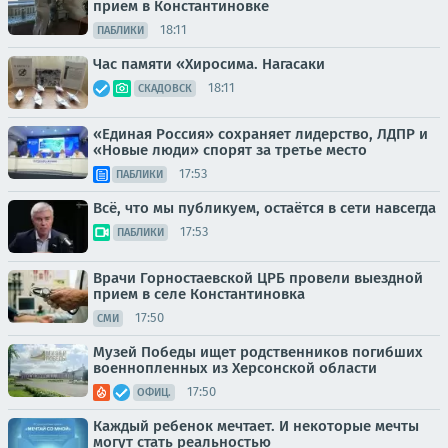
прием в Константиновке
18:11
ПАБЛИКИ
Час памяти «Хиросима. Нагасаки
18:11
СКАДОВСК
«Единая Россия» сохраняет лидерство, ЛДПР и
«Новые люди» спорят за третье место
17:53
ПАБЛИКИ
Всё, что мы публикуем, остаётся в сети навсегда
17:53
ПАБЛИКИ
Врачи Горностаевской ЦРБ провели выездной
прием в селе Константиновка
17:50
СМИ
Музей Победы ищет родственников погибших
военнопленных из Херсонской области
17:50
ОФИЦ.
Каждый ребенок мечтает. И некоторые мечты
могут стать реальностью