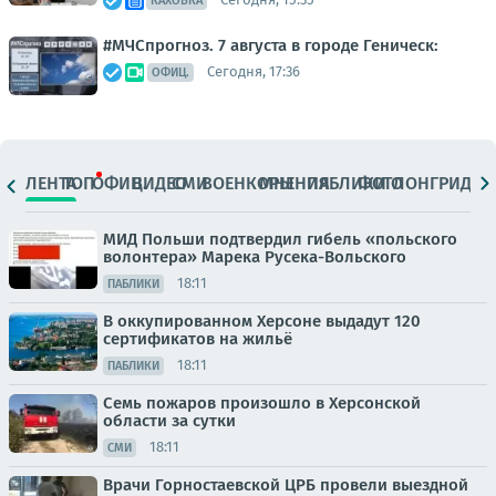
КАХОВКА
#МЧСпрогноз. 7 августа в городе Геническ:
Сегодня, 17:36
ОФИЦ.
ЛЕНТА
ТОП
ОФИЦ.
ВИДЕО
СМИ
ВОЕНКОРЫ
МНЕНИЯ
ПАБЛИКИ
ФОТО
ЛОНГРИДЫ
МИД Польши подтвердил гибель «польского
волонтера» Марека Русека-Вольского
18:11
ПАБЛИКИ
В оккупированном Херсоне выдадут 120
сертификатов на жильё
18:11
ПАБЛИКИ
Семь пожаров произошло в Херсонской
области за сутки
18:11
СМИ
Врачи Горностаевской ЦРБ провели выездной