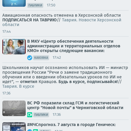
17:50
ПАБЛИКИ
Авиационная опасность отменена в Херсонской области
ПОДПИСАТЬСЯ НА ТАВРИЮ
//
Таврия. Новости Херсонской
области
17:44
В МКУ «Центр обеспечения деятельности
администрации и территориальных отделов
КМО» открыты следующие вакансии:
17:42
КАХОВКА
Школьников научат осознанно использовать ИИ — министр
просвещения России "Речи о замене традиционного
обучения или о введении обязательных уроков по ИИ не
идет", —
отметил
Кравцов.
Будь в курсе, подписывайся!
//
Таврия. В курсе
17:36
ВС РФ поразили склад ГСМ и логистический
центр "Новой почты" в Черниговской области
17:36
ПАБЛИКИ
#МЧСпрогноз. 7 августа в городе Геническ: