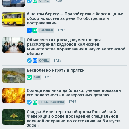
17:36
ОФИЦ.
А на том берегу.... Правобережье Херсонщины:
обзор новостей за день По обстрелам и
пострадавшим
17:17
ПАБЛИКИ
Объявляется прием документов для
рассмотрения кадровой комиссией
Министерства образования и науки Херсонской
области
17:15
ОФИЦ.
Бесполезно играть в прятки
17:15
СМИ
Солнце как никогда близко: учёные показали
его поверхность в невероятных деталях
17:15
НОВАЯ КАХОВКА
Сводка Министерства обороны Российской
Федерации о ходе проведения специальной
военной операции по состоянию на 6 августа
2026 г