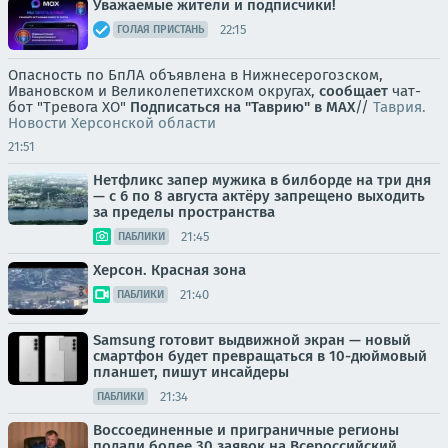
Уважаемые жители и подписчики!
22:15
ГОЛАЯ ПРИСТАНЬ
Опасность по БпЛА объявлена в Нижнесерогозском,
Ивановском и Великолепетихском округах,
сообщает
чат-
бот "Тревога ХО"
Подписаться на "Таврию" в MAX
//
Таврия.
Новости Херсонской области
21:51
Нетфликс запер мужика в билборде на три дня
— с 6 по 8 августа актёру запрещено выходить
за пределы пространства
21:45
ПАБЛИКИ
Херсон. Красная зона
21:40
ПАБЛИКИ
Samsung готовит выдвижной экран — новый
смартфон будет превращаться в 10-дюймовый
планшет, пишут инсайдеры
21:34
ПАБЛИКИ
Воссоединенные и приграничные регионы
подали более 30 заявок на Всероссийский