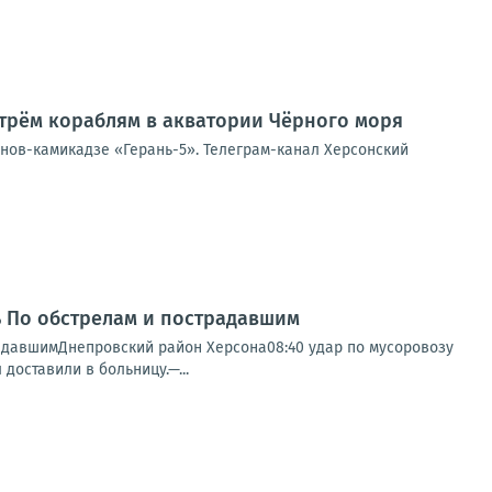
трём кораблям в акватории Чёрного моря
онов-камикадзе «Герань-5». Телеграм-канал Херсонский
нь По обстрелам и пострадавшим
радавшимДнепровский район Херсона08:40 удар по мусоровозу
доставили в больницу.—...