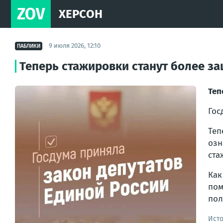
ZOV
ХЕРСОН
9 июля 2026, 12:10
ПАБЛИКИ
Теперь стажировки станут более 
Теп
Гос
Теп
озн
ста
Как
пом
пол
Ист