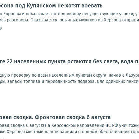
рсона под Купянском не хотят воевать
о Европам и показывает по телевизору несуществующие успехи, у 
 разговора. Оказывается, обычных мужиков из Херсона отправили 
9
ге 22 населенных пункта остаются без света, вода
дную проверку по всем населенным пунктам округа, начав с Лазур
ры, запасы топлива и периодичность подвоза. Для одиноких пенси
овая сводка. Фронтовая сводка 6 августа
вая сводка 6 августаНа Херсонском направлении ВС РФ уничтожи
ике Херсона: местные власти заявили о полном обесточивании города