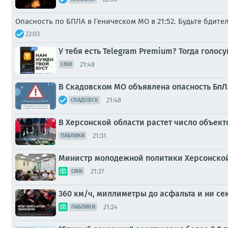
Опасность по БПЛА в Геническом МО в 21:52. Будьте бдите
22:03
У тебя есть Telegram Premium? Тогда голо
21:48
СМИ
В Скадовском МО объявлена опасность БпЛА
21:48
СКАДОВСК
В Херсонской области растет число объекто
21:31
ПАБЛИКИ
Министр молодежной политики Херсонской
21:27
СМИ
360 км/ч, миллиметры до асфальта и ни се
21:24
ПАБЛИКИ