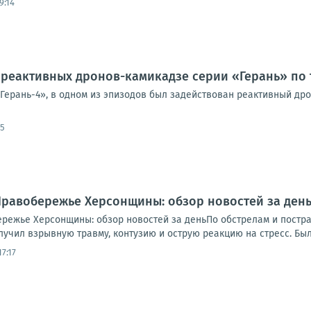
9:14
реактивных дронов-камикадзе серии «Герань» по 
«Герань-4», в одном из эпизодов был задействован реактивный др
05
.. Правобережье Херсонщины: обзор новостей за де
обережье Херсонщины: обзор новостей за деньПо обстрелам и пост
учил взрывную травму, контузию и острую реакцию на стресс. Был 
7:17