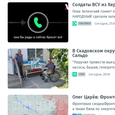
Солдаты ВСУ из Хе
Пока Зеленский гоняет п
НАРОДНЫЙ сделали запись
Сегодня, 21:0
ПАБЛИКИ
В Скадовском окру
Сальдо
"Поручил провести выез
насосы, башни, генерато
Сегодня, 20:16
СМИ
Олег Царёв: Фронт
Фронтовая сводкаФронто
а также били по энергет