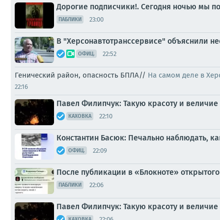
Дорогие подписчики!. Сегодня ночью мы по
23:00
ПАБЛИКИ
В "Херсонавтотранссервисе" объяснили не
22:52
ОФИЦ.
Генический район, опасность БПЛА//
На самом деле в Хер
22:16
Павел Филипчук: Такую красоту и величие 
22:10
КАХОВКА
Константин Басюк: Печально наблюдать, ка
22:09
ОФИЦ.
После публикации в «Блокноте» открытого
22:06
ПАБЛИКИ
Павел Филипчук: Такую красоту и величие 
22:06
КАХОВКА