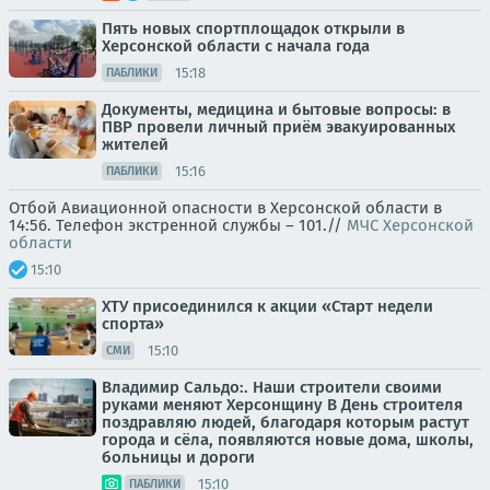
Пять новых спортплощадок открыли в
Херсонской области с начала года
15:18
ПАБЛИКИ
Документы, медицина и бытовые вопросы: в
ПВР провели личный приём эвакуированных
жителей
15:16
ПАБЛИКИ
Отбой Авиационной опасности в Херсонской области в
14:56. Телефон экстренной службы – 101.//
МЧС Херсонской
области
15:10
ХТУ присоединился к акции «Старт недели
спорта»
15:10
СМИ
Владимир Сальдо:. Наши строители своими
руками меняют Херсонщину В День строителя
поздравляю людей, благодаря которым растут
города и сёла, появляются новые дома, школы,
больницы и дороги
15:10
ПАБЛИКИ