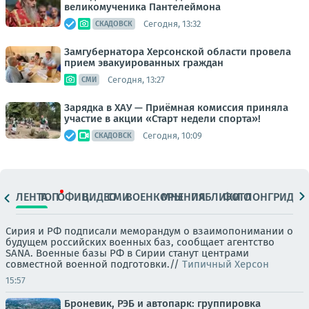
великомученика Пантелеймона
Сегодня, 13:32
СКАДОВСК
Замгубернатора Херсонской области провела
прием эвакуированных граждан
Сегодня, 13:27
СМИ
Зарядка в ХАУ — Приёмная комиссия приняла
участие в акции «Старт недели спорта»!
Сегодня, 10:09
СКАДОВСК
ЛЕНТА
ТОП
ОФИЦ.
ВИДЕО
СМИ
ВОЕНКОРЫ
МНЕНИЯ
ПАБЛИКИ
ФОТО
ЛОНГРИДЫ
Сирия и РФ подписали меморандум о взаимопонимании о
будущем российских военных баз, сообщает агентство
SANA. Военные базы РФ в Сирии станут центрами
совместной военной подготовки.//
Типичный Херсон
15:57
Броневик, РЭБ и автопарк: группировка