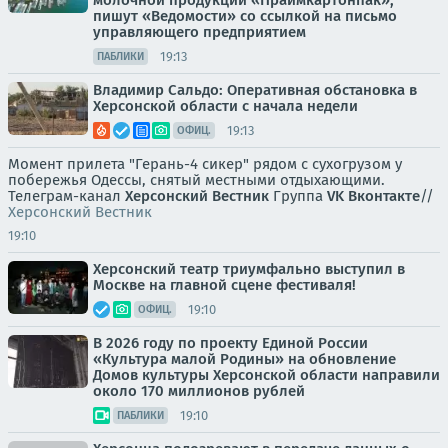
молочной продукции «Праймкартонпак»,
пишут «Ведомости» со ссылкой на письмо
управляющего предприятием
19:13
ПАБЛИКИ
Владимир Сальдо: Оперативная обстановка в
Херсонской области с начала недели
19:13
ОФИЦ.
Момент прилета "Герань-4 сикер" рядом с сухогрузом у
побережья Одессы, снятый местными отдыхающими.
Телеграм-канал
Херсонский Вестник
Группа
VK Вконтакте
//
Херсонский Вестник
19:10
Херсонский театр триумфально выступил в
Москве на главной сцене фестиваля!
19:10
ОФИЦ.
В 2026 году по проекту Единой России
«Культура малой Родины» на обновление
Домов культуры Херсонской области направили
около 170 миллионов рублей
19:10
ПАБЛИКИ