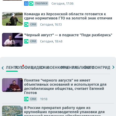
Сегодня, 17:06
ПАБЛИКИ
Команда из Херсонской области готовится к
сдаче нормативов ГТО на золотой знак отличия
Сегодня, 16:13
СМИ
"Черный август" — в подкасте "Поди разберись"
Сегодня, 18:48
СМИ
ЛЕНТА
ТОП
ОФИЦ.
ВИДЕО
СМИ
ВОЕНКОРЫ
МНЕНИЯ
ПАБЛИКИ
ФОТО
ЛОНГРИДЫ
Понятие "черного августа" не имеет
объективных оснований и используется для
дестабилизации общества, считает Евгений
Глотов
19:18
СМИ
В России прекратил работу один из
крупнейших производителей упаковки для