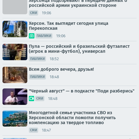
Херсонца подозревают в передаче данных о
российской армии украинской стороне
19:06
СМИ
Херсон. Так выглядит сегодня улица
Перекопская
19:06
ПАБЛИКИ
Пула — российский и бразильский футзалист
(игрок в мини-футбол), универсал
18:52
ПАБЛИКИ
Всем доброго вечера, друзья!
18:48
ПАБЛИКИ
"Черный август" — в подкасте "Поди разберись"
18:48
СМИ
Многодетной семье участника СВО из
Херсонской области помогли получить
компенсацию за твердое топливо
18:47
СМИ