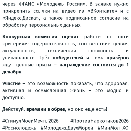
через ФГАИС «Молодежь России». В заявке нужно
прикрепить ссылки на видео из «ВКонтакте» и с
«Яндекс.Диска», а также подписанное согласие на
обработку персональных данных.
Конкурсная комиссия оценит
работы по пяти
критериям: содержательность, соответствие целям,
актуальность, техническая сложность и
уникальность. Трёх
победителей
и семь
призёров
ждут ценные призы –
награждение состоится до 1
декабря
.
Участие
– это возможность показать, что здоровая,
активная и осмысленная жизнь – это модно и
доступно.
Действуй,
времени в обрез
, но оно еще есть!
#СтимулМоейМечты2026 #ПротивНаркотиков2026
#Росмолодёжь #МолодёжьДвухМорей #МинМол_ХО