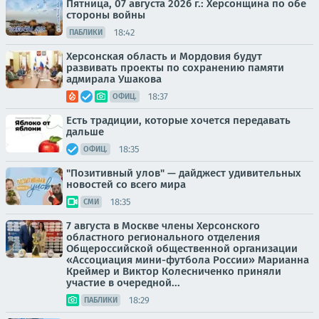
Пятница, 07 августа 2026 г.: Херсонщина по обе
стороны войны
18:42
ПАБЛИКИ
Херсонская область и Мордовия будут
развивать проекты по сохранению памяти
адмирала Ушакова
18:37
ОФИЦ.
Есть традиции, которые хочется передавать
дальше
18:35
ОФИЦ.
"Позитивный улов" — дайджест удивительных
новостей со всего мира
18:35
СМИ
7 августа в Москве члены Херсонского
областного регионального отделения
Общероссийской общественной организации
«Ассоциация мини-футбола России» Марианна
Креймер и Виктор Колесниченко приняли
участие в очередной...
18:29
ПАБЛИКИ