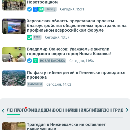
Новотроицком
Сегодня, 15:11
ОФИЦ.
Херсонская область представила проекты
благоустройства общественных пространств на
профильном всероссийском форуме
Сегодня, 13:57
СМИ
Владимир Оганесов: Уважаемые жители
городского округа город Новая Каховка!
Сегодня, 11:54
НОВАЯ КАХОВКА
По факту гибели детей в Геническе проводится
проверка
Сегодня, 14:02
ПАБЛИКИ
ЛЕНТА
ТОП
ОФИЦ.
ВИДЕО
СМИ
ВОЕНКОРЫ
МНЕНИЯ
ПАБЛИКИ
ФОТО
ЛОНГРИДЫ
Трагедия в Нижнекамске не оставляет
равнодушным