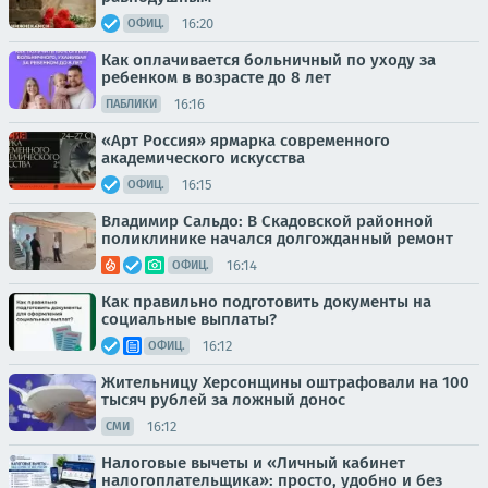
16:20
ОФИЦ.
Как оплачивается больничный по уходу за
ребенком в возрасте до 8 лет
16:16
ПАБЛИКИ
«Арт Россия» ярмарка современного
академического искусства
16:15
ОФИЦ.
Владимир Сальдо: В Скадовской районной
поликлинике начался долгожданный ремонт
16:14
ОФИЦ.
Как правильно подготовить документы на
социальные выплаты?
16:12
ОФИЦ.
Жительницу Херсонщины оштрафовали на 100
тысяч рублей за ложный донос
16:12
СМИ
Налоговые вычеты и «Личный кабинет
налогоплательщика»: просто, удобно и без