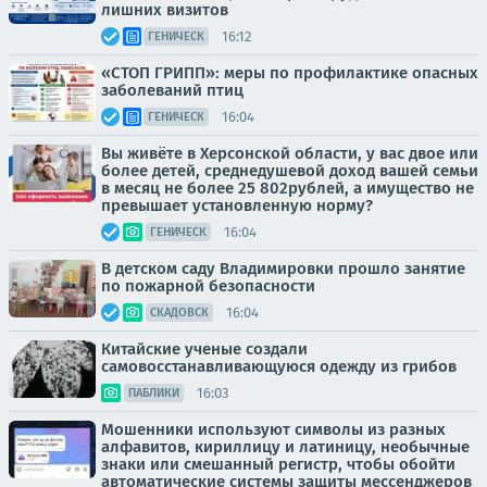
лишних визитов
16:12
ГЕНИЧЕСК
«СТОП ГРИПП»: меры по профилактике опасных
заболеваний птиц
16:04
ГЕНИЧЕСК
Вы живёте в Херсонской области, у вас двое или
более детей, среднедушевой доход вашей семьи
в месяц не более 25 802рублей, а имущество не
превышает установленную норму?
16:04
ГЕНИЧЕСК
В детском саду Владимировки прошло занятие
по пожарной безопасности
16:04
СКАДОВСК
Китайские ученые создали
самовосстанавливающуюся одежду из грибов
16:03
ПАБЛИКИ
Мошенники используют символы из разных
алфавитов, кириллицу и латиницу, необычные
знаки или смешанный регистр, чтобы обойти
автоматические системы защиты мессенджеров