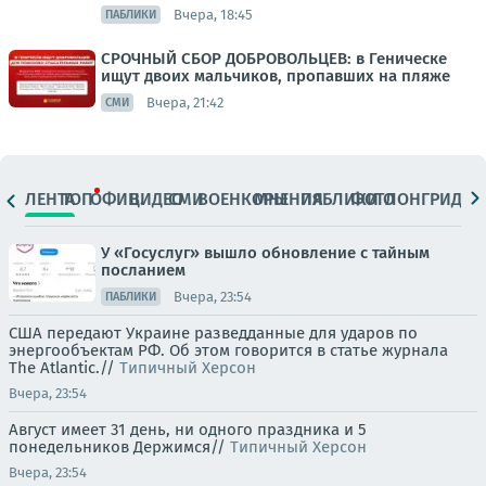
Вчера, 18:45
ПАБЛИКИ
СРОЧНЫЙ СБОР ДОБРОВОЛЬЦЕВ: в Геническе
ищут двоих мальчиков, пропавших на пляже
Вчера, 21:42
СМИ
ЛЕНТА
ТОП
ОФИЦ.
ВИДЕО
СМИ
ВОЕНКОРЫ
МНЕНИЯ
ПАБЛИКИ
ФОТО
ЛОНГРИДЫ
У «Госуслуг» вышло обновление с тайным
посланием
Вчера, 23:54
ПАБЛИКИ
США передают Украине разведданные для ударов по
энергообъектам РФ. Об этом говорится в статье журнала
The Atlantic.//
Типичный Херсон
Вчера, 23:54
Август имеет 31 день, ни одного праздника и 5
понедельников Держимся//
Типичный Херсон
Вчера, 23:54