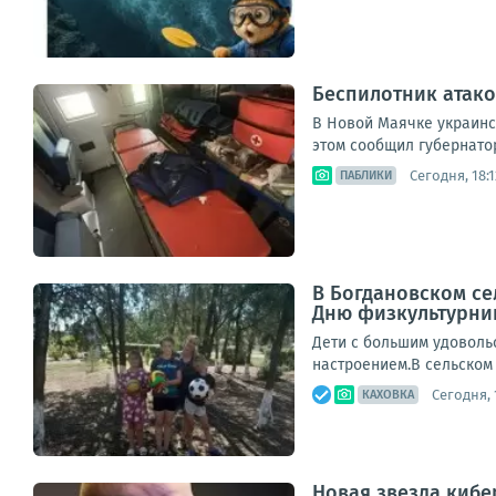
Беспилотник атако
В Новой Маячке украинс
этом сообщил губернатор
Сегодня, 18:1
ПАБЛИКИ
В Богдановском се
Дню физкультурни
Дети с большим удоволь
настроением.В сельском
Сегодня, 
КАХОВКА
Новая звезда кибе