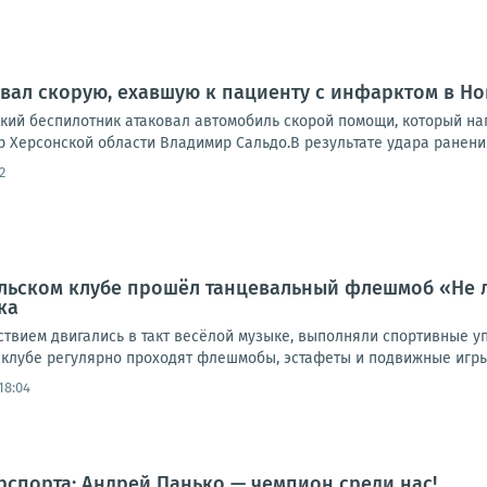
вал скорую, ехавшую к пациенту с инфарктом в Н
кий беспилотник атаковал автомобиль скорой помощи, который на
 Херсонской области Владимир Сальдо.В результате удара ранения
2
льском клубе прошёл танцевальный флешмоб «Не л
ка
ствием двигались в такт весёлой музыке, выполняли спортивные у
 клубе регулярно проходят флешмобы, эстафеты и подвижные игры 
18:04
рспорта: Андрей Панько — чемпион среди нас!