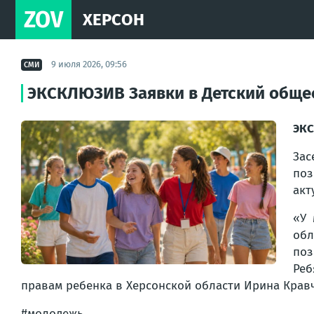
ZOV
ХЕРСОН
9 июля 2026, 09:56
СМИ
ЭКСКЛЮЗИВ Заявки в Детский общес
ЭКС
Зас
поз
акт
«У 
обл
поз
Реб
правам ребенка в Херсонской области Ирина Крав
#молодежь