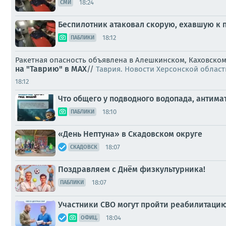
18:24
СМИ
Беспилотник атаковал скорую, ехавшую к 
18:12
ПАБЛИКИ
Ракетная опасность объявлена в Алешкинском, Каховском
на "Таврию" в MAX
//
Таврия. Новости Херсонской област
18:12
Что общего у подводного водопада, анти
18:10
ПАБЛИКИ
«День Нептуна» в Скадовском округе
18:07
СКАДОВСК
Поздравляем с Днём физкультурника!
18:07
ПАБЛИКИ
Участники СВО могут пройти реабилитацию
18:04
ОФИЦ.