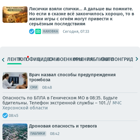
Лисички взяли спички... А дальше вы помните.
Но если в сказке всё закончилось хорошо, то в
жизни игры с огнём могут привести к
серьёзным последствиям
Сегодня, 07:33
КАХОВКА
ЛЕНТА
ТОП
ОФИЦ.
ВИДЕО
СМИ
ВОЕНКОРЫ
МНЕНИЯ
ПАБЛИКИ
ФОТО
ЛОНГРИДЫ
Врач назвал способы предупреждения
тромбоза
08:48
СМИ
Опасность по БПЛА в Геническом МО в 08:35. Будьте
бдительны. Телефон экстренной службы – 101.//
МЧС
Херсонской области
08:45
Дроновая опасность и тревога
08:42
ПАБЛИКИ