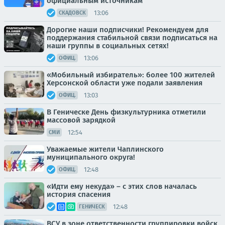
официальным источникам
13:06
СКАДОВСК
Дорогие наши подписчики! Рекомендуем для
поддержания стабильной связи подписаться на
наши группы в социальных сетях!
13:06
ОФИЦ.
«Мобильный избиратель»: более 100 жителей
Херсонской области уже подали заявления
13:03
ОФИЦ.
В Геническе День физкультурника отметили
массовой зарядкой
12:54
СМИ
Уважаемые жители Чаплинского
муниципального округа!
12:48
ОФИЦ.
«Идти ему некуда» – с этих слов началась
история спасения
12:48
ГЕНИЧЕСК
ВСУ в зоне ответственности группировки войск