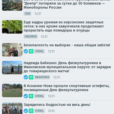
"Днепр" потеряли за сутки до 30 боевиков —
Минобороны России
12:37
СМИ
Еще кадры урожая из херсонских защитных
сеток: в них кроме кавунчиков продолжают
прорастать еще помидоры и огурцы
12:31
ПАБЛИКИ
Безопасность на выборах - наша общая забота!
12:31
ОФИЦ.
Надежда Бабешко: День физкультурника в
Ивановском муниципальном округе: от зарядки
до товарищеского матча!
12:31
ИВАНОВКА
В Аскании-Нова прошли спортивные эстафеты,
посвященные Дню физкультурника
12:31
ОФИЦ.
Зарядились бодростью на весь день!
12:31
ОФИЦ.