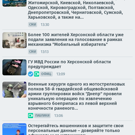
Житомирской, Киевской, Николаевской,
Одесской, Кировоградской, Полтавской,
Днепропетровской, Черниговской, Сумской,
Харьковской, а также на...
13:30
СМИ
Более 100 жителей Херсонской области уже
подали заявления на голосование в рамках
механизма "Мобильный избиратель"
13:13
СМИ
ГУ МВД России по Херсонской области
предупреждает
13:09
ОФИЦ.
Военные хирурги одного из мотострелковых
полков 58-й гвардейской общевойсковой
армии группировки войск "Днепр" провели
уникальную операцию по извлечению
взрывного боеприпаса из левой верхней
конечности раненого...
13:06
ПАБЛИКИ
Остерегайтесь мошенников и защитите свои
персональные данные – доверяйте только