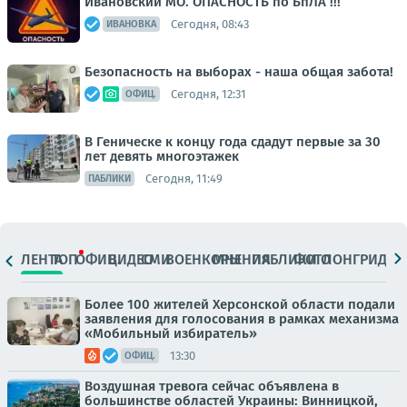
Ивановский МО. ОПАСНОСТЬ по БпЛА !!!
Сегодня, 08:43
ИВАНОВКА
Безопасность на выборах - наша общая забота!
Сегодня, 12:31
ОФИЦ.
В Геническе к концу года сдадут первые за 30
лет девять многоэтажек
Сегодня, 11:49
ПАБЛИКИ
ЛЕНТА
ТОП
ОФИЦ.
ВИДЕО
СМИ
ВОЕНКОРЫ
МНЕНИЯ
ПАБЛИКИ
ФОТО
ЛОНГРИДЫ
Более 100 жителей Херсонской области подали
заявления для голосования в рамках механизма
«Мобильный избиратель»
13:30
ОФИЦ.
Воздушная тревога сейчас объявлена в
большинстве областей Украины: Винницкой,