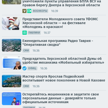
уничтожили пункты управления БПЛА ВСУ на
правом берегу Днепра в Херсонской области
16:39
ВОЕНКОРЫ
Представители Молодежного совета ТФОМС
Херсонской области — на фестивале
«Молодежь в красках»!
16:37
ПАБЛИКИ
Еженедельная программа Радио Таврия -
"Оперативная сводка"
16:36
СМИ
Председатель Херсонской областной Думы об
удобстве механизма «Мобильный избиратель»
16:36
ОФИЦ.
Мастер спорта Ярослав Подвойский
воспитывает новое поколение в Новой Каховке
16:36
СМИ
Остерегайтесь мошенников и защитите свои
персональные данные – доверяйте только
официальным источникам
16:36
ПАБЛИКИ