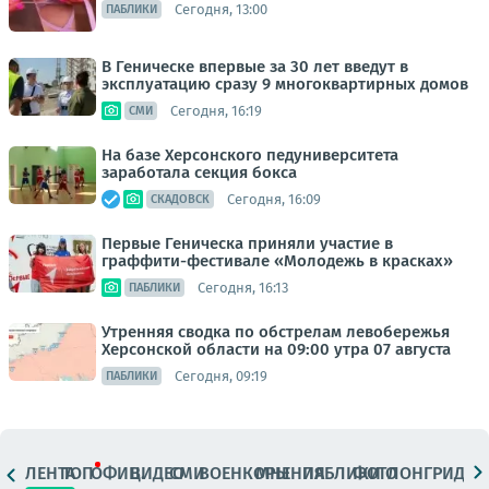
Сегодня, 13:00
ПАБЛИКИ
В Геническе впервые за 30 лет введут в
эксплуатацию сразу 9 многоквартирных домов
Сегодня, 16:19
СМИ
На базе Херсонского педуниверситета
заработала секция бокса
Сегодня, 16:09
СКАДОВСК
Первые Геническа приняли участие в
граффити-фестивале «Молодежь в красках»
Сегодня, 16:13
ПАБЛИКИ
Утренняя сводка по обстрелам левобережья
Херсонской области на 09:00 утра 07 августа
Сегодня, 09:19
ПАБЛИКИ
ЛЕНТА
ТОП
ОФИЦ.
ВИДЕО
СМИ
ВОЕНКОРЫ
МНЕНИЯ
ПАБЛИКИ
ФОТО
ЛОНГРИДЫ