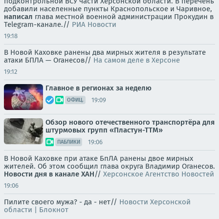
подконтрольной ВСУ части Херсонской области. В перечень
добавили населенные пункты Краснопольское и Чаривное,
написал
глава местной военной администрации Прокудин в
Telegram-канале.//
РИА Новости
19:18
В Новой Каховке ранены два мирных жителя в результате
атаки БПЛА — Оганесов//
На самом деле в Херсоне
19:12
Главное в регионах за неделю
19:09
ОФИЦ.
Обзор нового отечественного транспортёра для
штурмовых групп «Пластун-ТТМ»
19:06
ПАБЛИКИ
В Новой Каховке при атаке БпЛА ранены двое мирных
жителей. Об этом сообщил глава округа Владимир Оганесов.
Новости дня в канале ХАН
//
Херсонское Агентство Новостей
19:06
Пилите своего мужа? - да - нет//
Новости Херсонской
области | Блокнот